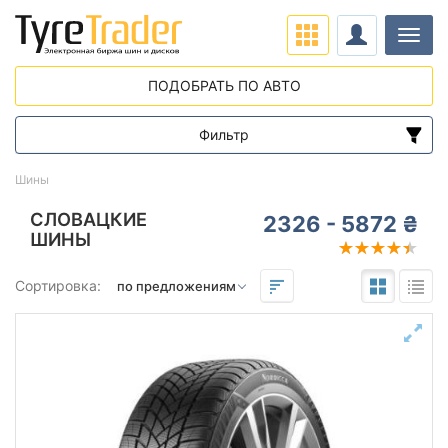
Нави
ПОДОБРАТЬ ПО АВТО
Фильтр
Диапазон цен
Шины
от
до
СЛОВАЦКИЕ
2326 - 5872 ₴
ШИНЫ
Подбор по параметрам
Сортировка:
Сезон