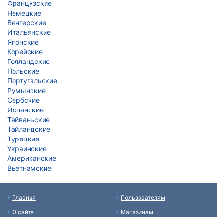
Французские
Немецкие
Венгерские
Итальянские
Японские
Корейские
Голландские
Польские
Португальские
Румынские
Сербские
Испанские
Тайваньские
Тайландские
Турецкие
Украинские
Американские
Вьетнамские
Главная
Пользователям
О сайте
Магазинам