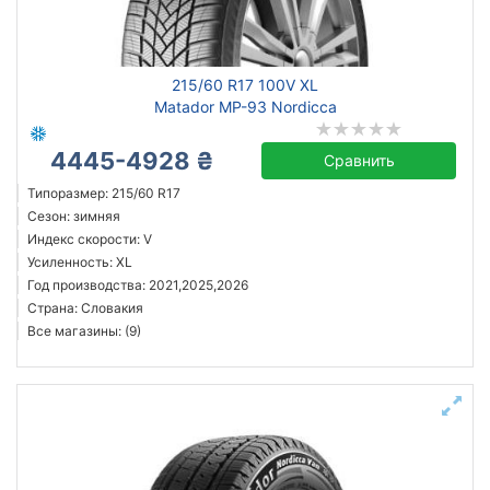
Continental
215/60 R17 100V XL
Barum
Matador MP-93 Nordicca
Matador
Semperit
4445-4928 ₴
Сравнить
Uniroyal
Типоразмер: 215/60 R17
Все бренды
Сезон: зимняя
Индекс скорости: V
Тип транспортного средства
Усиленность: XL
Год производства: 2021,2025,2026
Усиленная шина
Страна: Словакия
Все магазины: (9)
Год производства
Страна производства
Словакия
Все страны