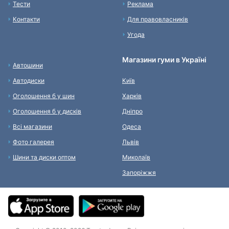
Тести
Реклама
Контакти
Для правовласників
Угода
Магазини гуми в Україні
Автошини
Автодиски
Київ
Оголошення б у шин
Харків
Оголошення б у дисків
Дніпро
Всі магазини
Одеса
Фото галерея
Львів
Шини та диски оптом
Миколаїв
Запоріжжя