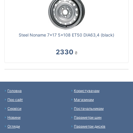
Steel Noname 7x17 5x108 ET50 DIA63,4 (black)
2330
₴
Головна
Користувачам
Про сайт
Магазинам
Сервіси
Постачальникам
Новини
Параметри шин
Огляди
Параметри дисків