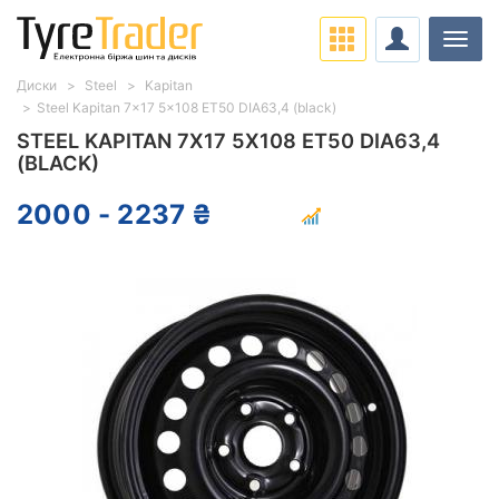
Навіг
Диски
Steel
Kapitan
Steel Kapitan 7x17 5x108 ET50 DIA63,4 (black)
STEEL KAPITAN 7X17 5X108 ET50 DIA63,4
(BLACK)
2000 - 2237 ₴