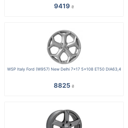
9419
₴
WSP Italy Ford (W957) New Delhi 7x17 5x108 ET50 DIA63,4
8825
₴