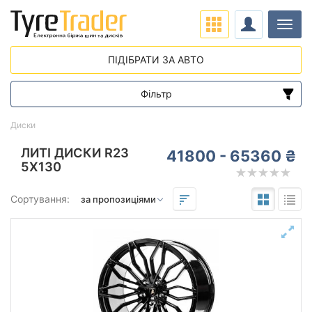
Навіг
ПІДІБРАТИ ЗА АВТО
Фільтр
Діапазон цін
Диски
від
до
ЛИТІ ДИСКИ R23
41800 - 65360 ₴
5X130
Підбір за параметрами
Сортування:
Виліт (ET)
від
до