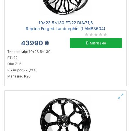
Ступиця (dia)
від
до
10x23 5x130 ET:22 DIA:71,6
Replica Forged Lamborghini (LAMB3604)
43990 ₴
В магазин
Replica Forged
Типорозмір: 10x23 5x130
WS Forged
ET: 22
WSP Italy
DIA: 71,6
Рік виробництва:
Усі бренди
Магазин: R20
Тип диска
кований
литий