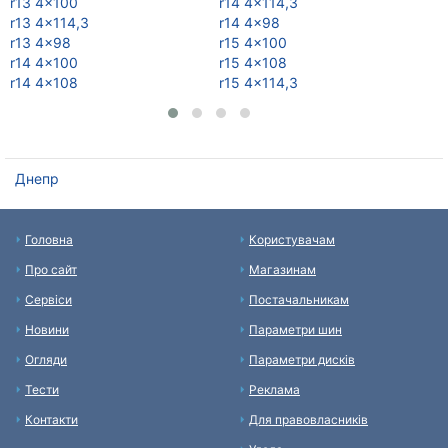
r13 4x100
r14 4x114,3
r1
r13 4x114,3
r14 4x98
r1
r13 4x98
r15 4x100
r1
r14 4x100
r15 4x108
r1
r14 4x108
r15 4x114,3
r1
Днепр
Головна
Користувачам
Про сайт
Магазинам
Сервіси
Постачальникам
Новини
Параметри шин
Огляди
Параметри дисків
Тести
Реклама
Контакти
Для правовласників