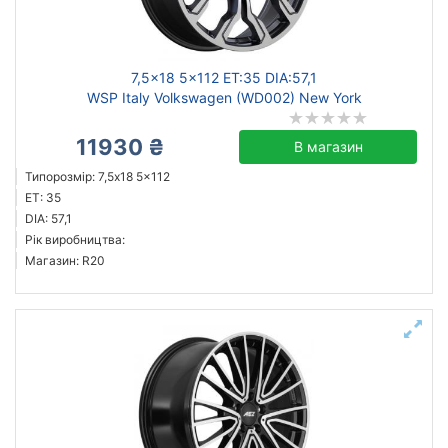
Ступиця (dia)
від
до
7,5x18 5x112 ET:35 DIA:57,1
WSP Italy Volkswagen (WD002) New York
11930 ₴
В магазин
ZW
Типорозмір: 7,5x18 5x112
Mak
ET: 35
ZF
DIA: 57,1
Рік виробництва:
Flow Forming
Магазин: R20
JH
Aez
Aleks
Alutec
Усі бренди
Тип диска