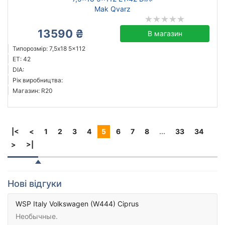
Mak Qvarz
13590 ₴
В магазин
Типорозмір: 7,5x18 5x112
ET: 42
DIA:
Рік виробництва:
Магазин: R20
|<
<
1
2
3
4
5
6
7
8
...
33
34
>
>|
Нові відгуки
WSP Italy Volkswagen (W444) Ciprus
Необычные.