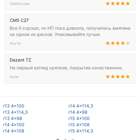
Святослав
CMS C27
Все б хорошо, но НП пока довезла, получилась вмятина
на одном из дисков. Упаковывайте лучше.
Костя
Dezent TZ
На первый взгляд крепкие, покрытие качественное.
Коля
r13 4x100
r14 4x114,3
r1
r13 4x114,3
r14 4x98
r1
r13 4x98
r15 4x100
r1
r14 4x100
r15 4x108
r1
r14 4x108
r15 4x114,3
r1