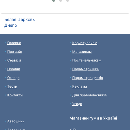
Белая Церковь
Днепр
Головна
Користувачам
Про сайт
Магазинам
Сервіси
Постачальникам
Новини
Параметри шин
Огляди
Параметри дисків
Тести
Реклама
Контакти
Для правовласників
Угода
Магазини гуми в Україні
Автошини
Автодиски
Київ