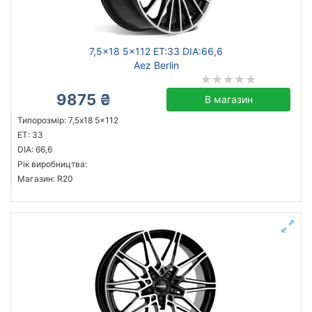
кований
литий
сталевий
7,5x18 5x112 ET:33 DIA:66,6
Aez Berlin
9875 ₴
В магазин
Скинути
Підібрати
Типорозмір: 7,5x18 5x112
ET: 33
DIA: 66,6
Рік виробництва:
Магазин: R20