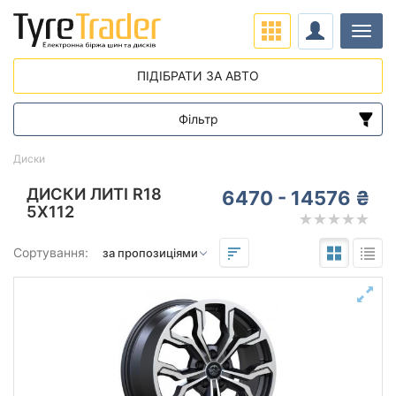
Навіг
ПІДІБРАТИ ЗА АВТО
Фільтр
Діапазон цін
Диски
від
до
ДИСКИ ЛИТІ R18
6470 - 14576 ₴
5X112
Підбір за параметрами
Сортування:
Виліт (ET)
від
до