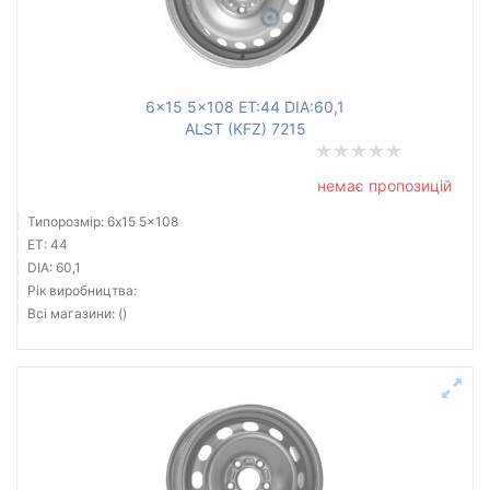
Ступиця (dia)
від
до
6x15 5x108 ET:44 DIA:60,1
ALST (KFZ) 7215
Усі бренди
немає пропозицій
Тип диска
Типорозмір: 6x15 5x108
ET: 44
DIA: 60,1
Рік виробництва:
Всі магазини: ()
Скинути
Підібрати