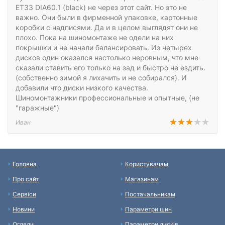
ET33 DIA60.1 (black) не через этот сайт. Но это не
важно. Они были в фирменной упаковке, картонные
коробки с надписями. Да и в целом выглядят они не
плохо. Пока на шиномонтаже не одели на них
покрышки и не начали балансировать. Из четырех
дисков один оказался настолько неровным, что мне
сказали ставить его только на зад и быстро не ездить.
(собственно зимой я лихачить и не собирался). И
добавили что диски низкого качества.
Шиномонтажники профессиональные и опытные, (не
"гаражные")
Иван
Головна
Користувачам
Про сайт
Магазинам
Сервіси
Постачальникам
Новини
Параметри шин
Огляди
Параметри дисків