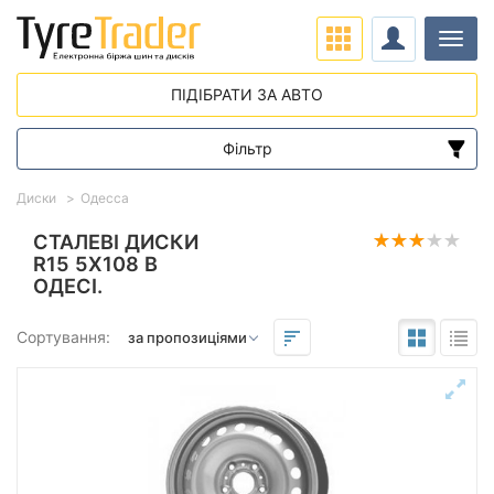
Навіг
ПІДІБРАТИ ЗА АВТО
Фільтр
Діапазон цін
Диски
Одесса
від
до
СТАЛЕВІ ДИСКИ
R15 5X108 В
ОДЕСІ.
Підбір за параметрами
Сортування:
Виліт (ET)
від
до