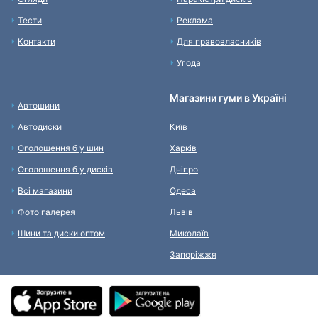
Тести
Реклама
Контакти
Для правовласників
Угода
Магазини гуми в Україні
Автошини
Автодиски
Київ
Оголошення б у шин
Харків
Оголошення б у дисків
Дніпро
Всі магазини
Одеса
Фото галерея
Львів
Шини та диски оптом
Миколаїв
Запоріжжя