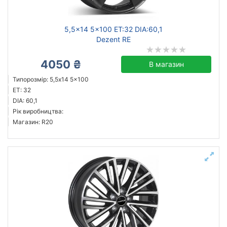
5,5x14 5x100 ET:32 DIA:60,1
Dezent RE
4050 ₴
В магазин
Типорозмір: 5,5x14 5x100
ET: 32
DIA: 60,1
Рік виробництва:
Магазин: R20