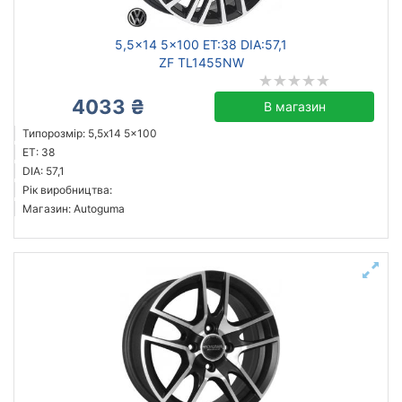
5,5x14 5x100 ET:38 DIA:57,1
ZF TL1455NW
4033 ₴
В магазин
Типорозмір: 5,5x14 5x100
ET: 38
DIA: 57,1
Рік виробництва:
Магазин: Autoguma