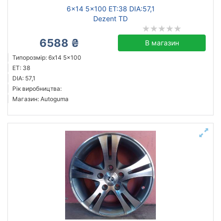
6x14 5x100 ET:38 DIA:57,1
Dezent TD
6588 ₴
В магазин
Типорозмір: 6x14 5x100
ET: 38
DIA: 57,1
Рік виробництва:
Магазин: Autoguma