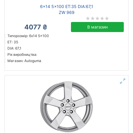
6x14 5x100 ET:35 DIA:67,1
ZW 969
4077 ₴
В магазин
Типорозмір: 6x14 5x100
ET: 35
DIA: 67,1
Рік виробництва:
Магазин: Autoguma