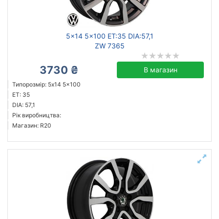
литий
сталевий
5x14 5x100 ET:35 DIA:57,1
ZW 7365
3730 ₴
Скинути
Підібрати
В магазин
Типорозмір: 5x14 5x100
ET: 35
DIA: 57,1
Рік виробництва:
Магазин: R20