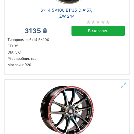
6x14 5x100 ET:35 DIA:57,1
ZW 244
3135 ₴
В магазин
Типорозмір: 6x14 5x100
ET: 35
DIA: 57,1
Рік виробництва:
Магазин: R20