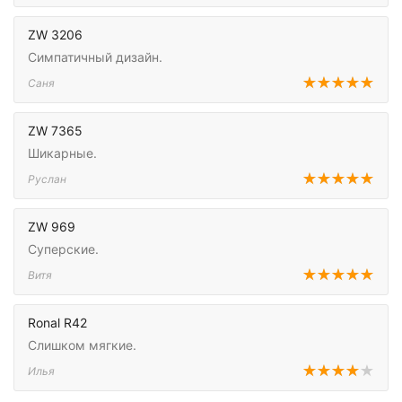
ZW 3206
Симпатичный дизайн.
Саня
ZW 7365
Шикарные.
Руслан
ZW 969
Суперские.
Витя
Ronal R42
Слишком мягкие.
Илья