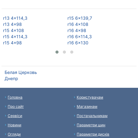
r13 4x114,3
r15 6x139,7
r1
r13 4x98
r16 4x108
r1
r15 4x108
r16 4x98
r1
r15 4x114,3
r16 6x114,3
r1
r15 4x98
r16 6x130
r1
Белая Церковь
Днепр
Головна
Користувачам
Про сайт
Магазинам
Сервіси
Постачальникам
Новини
Параметри шин
Огляди
Параметри дисків