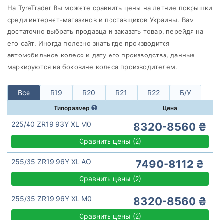
Continental
На TyreTrader Вы можете сравнить цены на летние покрышки
Все бренды
среди интернет-магазинов и поставщиков Украины. Вам
достаточно выбрать продавца и заказать товар, перейдя на
Тип транспортного средства
его сайт. Иногда полезно знать где производится
Усиленная шина
автомобильное колесо и дату его производства, данные
маркируются на боковине колеса производителем.
Все
R19
R20
R21
R22
Б/У
Сбросить
Подобрать
Типоразмер
Цена
225/40 ZR19 93Y XL M0
8320-8560 ₴
Сравнить цены
(
2)
255/35 ZR19 96Y XL AO
7490-8112 ₴
Сравнить цены
(
2)
255/35 ZR19 96Y XL M0
8320-8560 ₴
Сравнить цены
(
2)