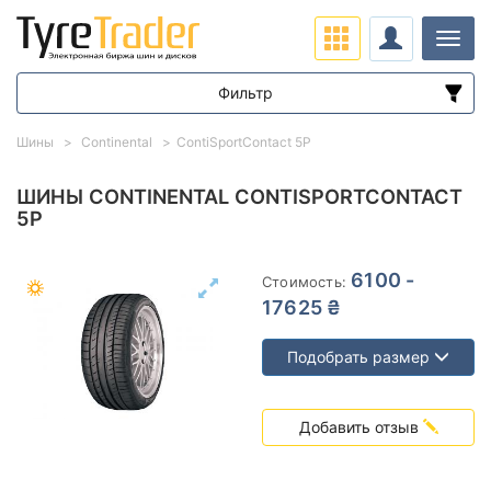
Нави
Фильтр
Диапазон цен
Шины
Continental
ContiSportContact 5P
от
до
ШИНЫ CONTINENTAL CONTISPORTCONTACT
5P
Подбор по параметрам
6100 -
Стоимость:
17625 ₴
Подобрать размер
Сезон
Добавить отзыв