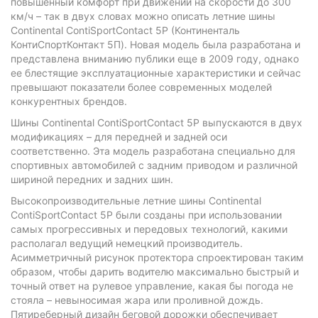
повышенный комфорт при движении на скорости до 300
км/ч – так в двух словах можно описать летние шины
Continental ContiSportContact 5P (Континенталь
КонтиСпортКонтакт 5П). Новая модель была разработана и
представлена вниманию публики еще в 2009 году, однако
ее блестящие эксплуатационные характеристики и сейчас
превышают показатели более современных моделей
конкурентных брендов.
Шины Continental ContiSportContact 5P выпускаются в двух
модификациях – для передней и задней оси
соответственно. Эта модель разработана специально для
спортивных автомобилей с задним приводом и различной
шириной передних и задних шин.
Высокопроизводительные летние шины Continental
ContiSportContact 5P были созданы при использовании
самых прогрессивных и передовых технологий, какими
располагал ведущий немецкий производитель.
Асимметричный рисунок протектора спроектирован таким
образом, чтобы дарить водителю максимально быстрый и
точный ответ на рулевое управление, какая бы погода не
стояла – невыносимая жара или проливной дождь.
Пятиреберный дизайн беговой дорожки обеспечивает