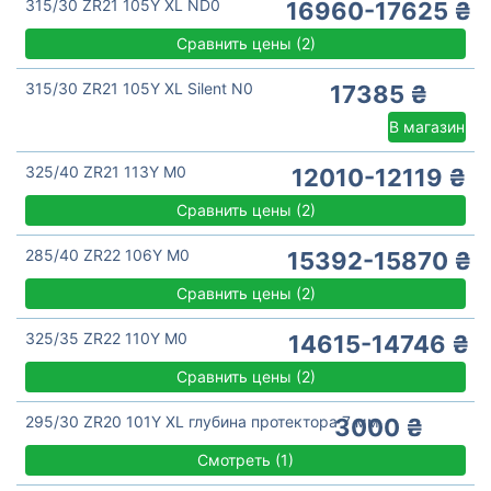
315/30 ZR21 105Y XL ND0
16960-17625 ₴
Сравнить цены
(
2)
315/30 ZR21 105Y XL Silent N0
17385 ₴
В магазин
325/40 ZR21 113Y M0
12010-12119 ₴
Сравнить цены
(
2)
285/40 ZR22 106Y M0
15392-15870 ₴
Сравнить цены
(
2)
325/35 ZR22 110Y M0
14615-14746 ₴
Сравнить цены
(
2)
295/30 ZR20 101Y XL глубина протектора 7 мм
3000 ₴
Смотреть
(
1)