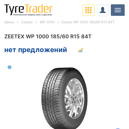
Нави
Шины
Zeetex
WP 1000
Zeetex WP 1000 185/60 R15 84T
ZEETEX WP 1000 185/60 R15 84T
нет предложений