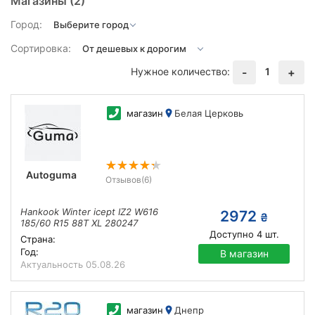
Магазины
(2)
Город:
Сортировка:
Нужное количество:
1
-
+
магазин
Белая Церковь
Autoguma
Отзывов
(6)
Hankook Winter icept IZ2 W616
2972
₴
185/60 R15 88T XL 280247
Доступно
4
шт.
Страна:
Год:
В магазин
Актуальность
05.08.26
магазин
Днепр