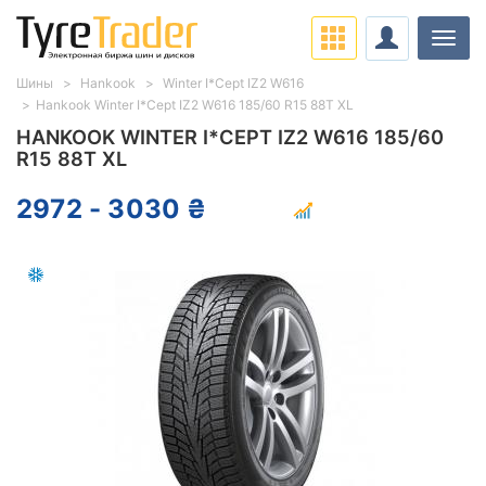
Нави
Шины
Hankook
Winter I*Cept IZ2 W616
Hankook Winter I*Cept IZ2 W616 185/60 R15 88T XL
HANKOOK WINTER I*CEPT IZ2 W616 185/60
R15 88T XL
2972 - 3030 ₴