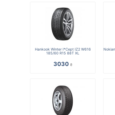
Hankook Winter I*Cept IZ2 W616
Nokia
185/60 R15 88T XL
3030
₴