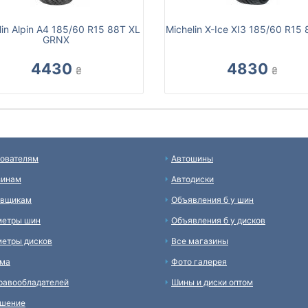
lin Alpin A4 185/60 R15 88T XL
Michelin X-Ice XI3 185/60 R15
GRNX
4430
4830
₴
₴
ователям
Автошины
зинам
Автодиски
авщикам
Объявления б у шин
метры шин
Объявления б у дисков
етры дисков
Все магазины
ама
Фото галерея
равообладателей
Шины и диски оптом
ашение