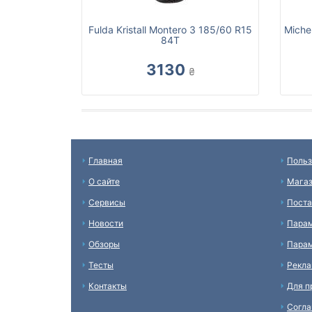
Fulda Kristall Montero 3 185/60 R15
Miche
84T
3130
₴
Главная
Польз
О сайте
Мага
Сервисы
Пост
Новости
Пара
Обзоры
Парам
Тесты
Рекл
Контакты
Для п
Согл