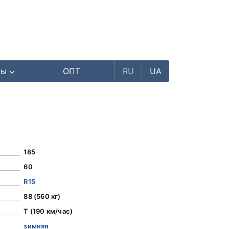
ры
ОПТ
RU
UA
185
60
R15
88 (560 кг)
T (190 км/час)
зимняя