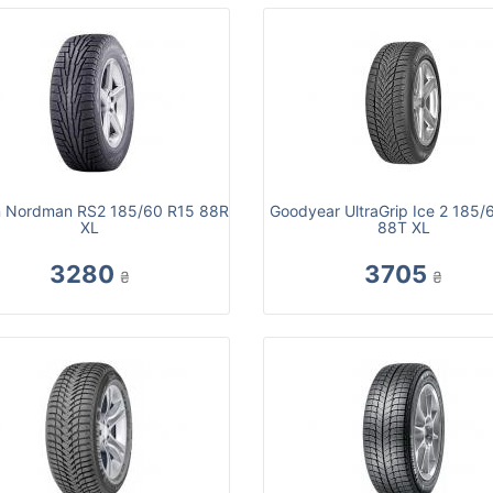
n Nordman RS2 185/60 R15 88R
Goodyear UltraGrip Ice 2 185/
XL
88T XL
3280
3705
₴
₴