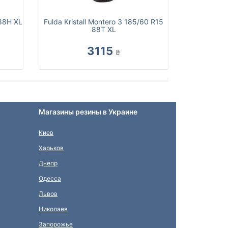
 88H XL
Fulda Kristall Montero 3 185/60 R15
88T XL
3115
₴
Магазины резины в Украине
Киев
Харьков
Днепр
Одесса
Львов
Николаев
Запорожье