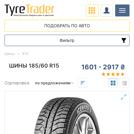
Нави
ПОДОБРАТЬ ПО АВТО
Фильтр
Диапазон цен
Шины
R15
от
до
ШИНЫ 185/60 R15
1601 - 2917 ₴
Подбор по параметрам
Сортировка:
185
60
15
Сезон