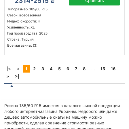
2314-2515 ₴
Сравнить
Типоразмер: 185/60 R15
Сезон: всесезонная
Индекс скорости: H
Усиленность: XL
Год производства: 2025
Страна: Турция
Все магазины: (3)
|<
<
1
2
3
4
5
6
7
8
...
15
16
>
>|
Резина 185/60 R15 имеется в каталоге шинной продукции
любого интернет-магазина Украины. Недорого или даже
дешево автомобильные скаты на машину можно
приобрести, сделав сравнение стоимости разных
компаний, специализирующихся на продаже автошин.