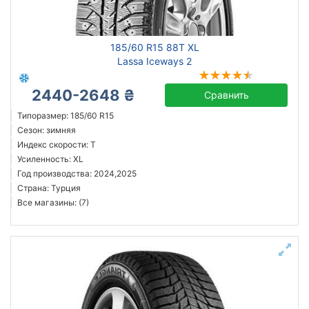
Michelin
185/60 R15 88T XL
Continental
Lassa Iceways 2
Triangle
2440-2648 ₴
Hankook
Сравнить
Sailun
Типоразмер: 185/60 R15
Сезон: зимняя
Goodyear
Индекс скорости: T
Bridgestone
Усиленность: XL
Pirelli
Год производства: 2024,2025
Страна: Турция
Все бренды
Все магазины: (7)
Тип транспортного средства
Усиленная шина
Год производства
Страна производства