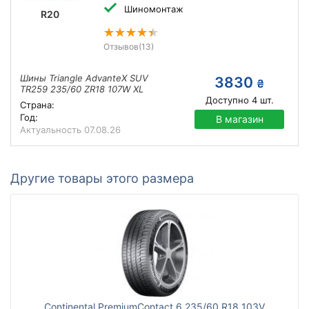
Шиномонтаж
R20
Отзывов
(13)
Шины Triangle AdvanteX SUV
3830
₴
TR259 235/60 ZR18 107W XL
Доступно
4
шт.
Страна:
Год:
В магазин
Актуальность
07.08.26
Другие товары этого размера
Continental PremiumContact 6 235/60 R18 103V