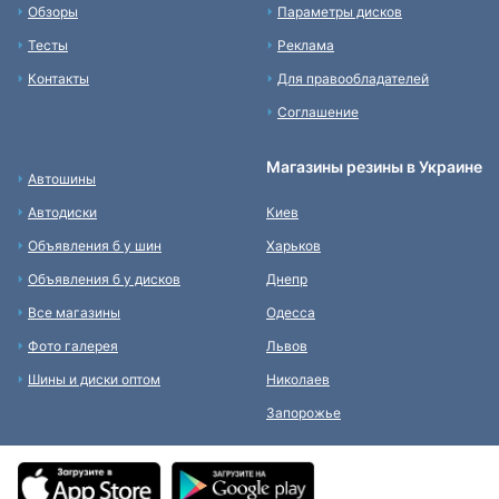
Обзоры
Параметры дисков
Тесты
Реклама
Контакты
Для правообладателей
Соглашение
Магазины резины в Украине
Автошины
Автодиски
Киев
Объявления б у шин
Харьков
Объявления б у дисков
Днепр
Все магазины
Одесса
Фото галерея
Львов
Шины и диски оптом
Николаев
Запорожье