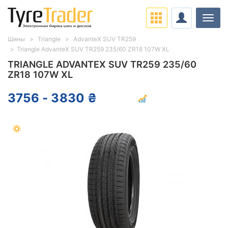
Нави
Шины
Triangle
AdvanteX SUV TR259
Triangle AdvanteX SUV TR259 235/60 ZR18 107W XL
TRIANGLE ADVANTEX SUV TR259 235/60
ZR18 107W XL
3756 - 3830 ₴