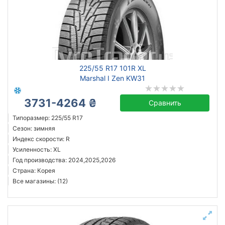
XL
Год производства
Страна производства
225/55 R17 101R XL
Marshal I Zen KW31
3731-4264 ₴
Сравнить
Сбросить
Подобрать
Типоразмер: 225/55 R17
Сезон: зимняя
Индекс скорости: R
Усиленность: XL
Год производства: 2024,2025,2026
Страна: Корея
Все магазины: (12)