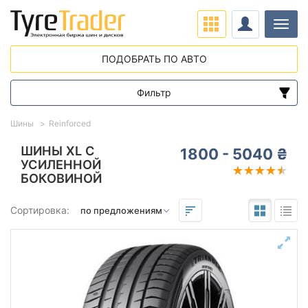
Нави
ПОДОБРАТЬ ПО АВТО
Фильтр
Диапазон цен
Шины
Reinforced
от
до
ШИНЫ XL С
1800 - 5040 ₴
УСИЛЕННОЙ
БОКОВИНОЙ
Подбор по параметрам
Сортировка:
Сезон