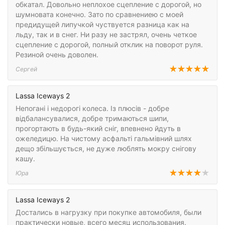
обкатал. Довольно неплохое сцепление с дорогой, но
шумновата конечно. Зато по сравнениею с моей
предидущей липучкой чуствуется разница как на
льду, так и в снег. Ни разу не застрял, очень четкое
сцепление с дорогой, полный отклик на поворот руля.
Резиной очень доволен.
Сергей
Lassa Iceways 2
Непогані і недорогі колеса. Із плюсів - добре
відбалансувалися, добре тримаються шипи,
прогортають в будь-який сніг, впевнено йдуть в
ожеледицю. На чистому асфальті гальмівний шлях
дещо збільшується, не дуже люблять мокру снігову
кашу.
Юра
Lassa Iceways 2
Достались в нагрузку при покупке автомобиля, были
практически новые, всего месяц использования.