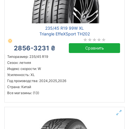
Michelin
Continental
235/45 R19 99W XL
Triangle
Triangle EffeXSport TH202
Hankook
2856-3231 ₴
Sailun
Сравнить
Goodyear
Типоразмер: 235/45 R19
Сезон: летняя
Bridgestone
Индекс скорости: W
Pirelli
Усиленность: XL
Все бренды
Год производства: 2024,2025,2026
Страна: Китай
Тип транспортного средства
Все магазины: (13)
Усиленная шина
C
Reinforced
Run Flat