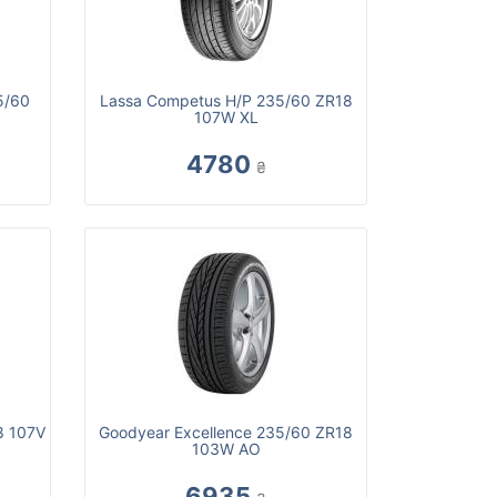
5/60
Lassa Competus H/P 235/60 ZR18
107W XL
4780
₴
8 107V
Goodyear Excellence 235/60 ZR18
103W AO
6935