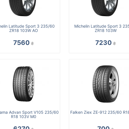
helin Latitude Sport 3 235/60
Michelin Latitude Sport 3 23
ZR18 103W AO
ZR18 103W
7560
7230
₴
₴
ama Advan Sport V105 235/60
Falken Ziex ZE-912 235/60 R1
R18 103V M0
6270
700