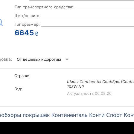
Тип транспортного средства:
Шип/нешип:
Типоразмер:
6645
₴
ровка:
Страна:
Шины Continental ContiSportConta
103W N0
Год:
Актуальность
06.08.26
обзоры покрышек Континенталь Конти Спорт Кон