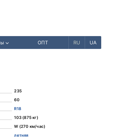
ры
ОПТ
RU
UA
235
60
R18
103 (875 кг)
W (270 км/час)
летняя