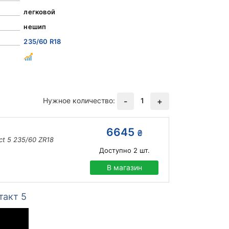
легковой
нешип
235/60 R18
Нужное количество:
1
-
+
6645
₴
ct 5 235/60 ZR18
Доступно
2
шт.
В магазин
такт 5