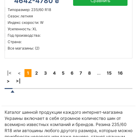
4642-4780 ₴
Сравнить
Типоразмер: 235/60 R18
Сезон: летняя
Индекс скорости: W
Усиленность: XL
Год производства:
Страна:
Все магазины: (2)
|<
<
1
2
3
4
5
6
7
8
...
15
16
>
>|
Каталог шинной продукции каждого интернет-магазина
Украины включает в себя огромное количество шин от
всемирно известных компаний и брендов. Резина 235/60
R18 или автошины любого другого размера, которые можно
приобрести недорого или даже дешево, станет удачным