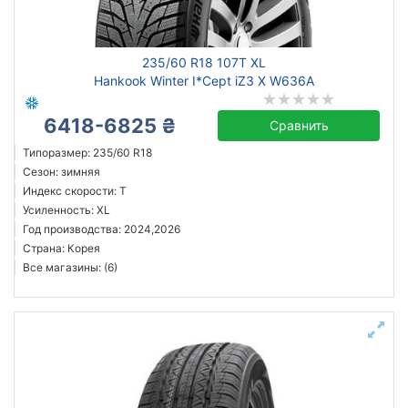
Michelin
235/60 R18 107T XL
Continental
Hankook Winter I*Cept iZ3 X W636A
Triangle
6418-6825 ₴
Hankook
Сравнить
Sailun
Типоразмер: 235/60 R18
Сезон: зимняя
Goodyear
Индекс скорости: T
Bridgestone
Усиленность: XL
Pirelli
Год производства: 2024,2026
Страна: Корея
Все бренды
Все магазины: (6)
Тип транспортного средства
Усиленная шина
Год производства
Страна производства