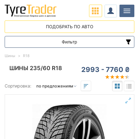
Нави
ПОДОБРАТЬ ПО АВТО
Фильтр
Диапазон цен
Шины
R18
от
до
ШИНЫ 235/60 R18
2993 - 7760 ₴
Подбор по параметрам
Сортировка:
235
60
18
Сезон