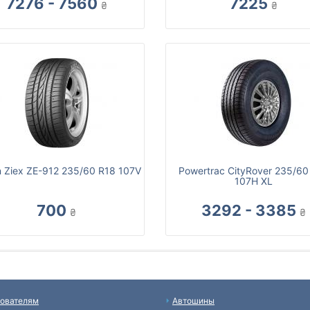
7276 - 7560
7225
₴
₴
n Ziex ZE-912 235/60 R18 107V
Powertrac CityRover 235/60
107H XL
700
3292 - 3385
₴
₴
ователям
Автошины