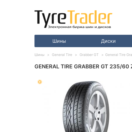
Шины
Диски
Шины
General Tire
Grabber GT
General Tire G
GENERAL TIRE GRABBER GT 235/60 