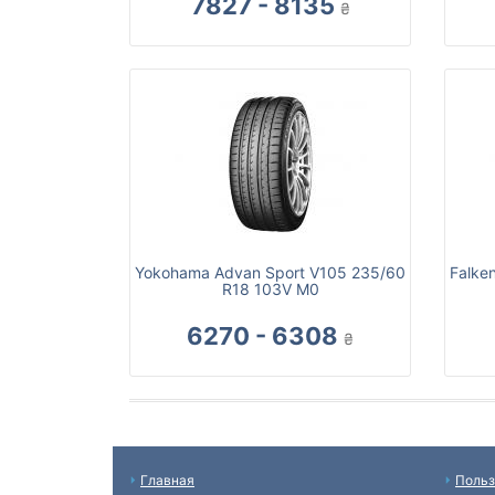
7827 - 8135
₴
Yokohama Advan Sport V105 235/60
Falke
R18 103V M0
6270 - 6308
₴
Главная
Польз