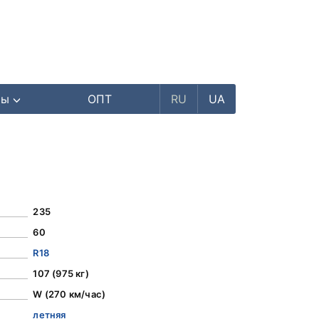
ры
ОПТ
RU
UA
235
60
R18
107 (975 кг)
W (270 км/час)
летняя