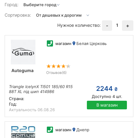
Город:
Сортировка:
Нужное количество:
1
-
+
магазин
Белая Церковь
Autoguma
Отзывов
(6)
Triangle IcelynX TI501 185/60 R15
2244
₴
88T XL під шип 414986
Доступно
4
шт.
Страна:
Год:
В магазин
Актуальность
06.08.26
магазин
Днепр