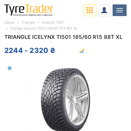
Нави
Шины
Triangle
IcelynX TI501
Triangle IcelynX TI501 185/60 R15 88T XL
TRIANGLE ICELYNX TI501 185/60 R15 88T XL
2244 - 2320 ₴