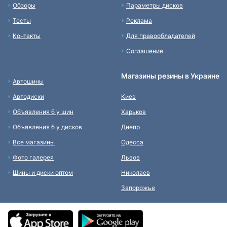
Обзоры
Параметры дисков
Тесты
Реклама
Контакты
Для правообладателей
Соглашение
Магазины резины в Украине
Автошины
Автодиски
Киев
Объявления б у шин
Харьков
Объявления б у дисков
Днепр
Все магазины
Одесса
Фото галерея
Львов
Шины и диски оптом
Николаев
Запорожье