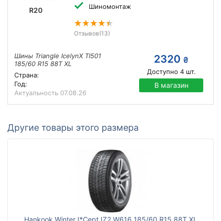
Шиномонтаж
R20
Отзывов
(13)
Шины Triangle IcelynX TI501
2320
₴
185/60 R15 88T XL
Доступно
4
шт.
Страна:
Год:
В магазин
Актуальность
07.08.26
Другие товары этого размера
Hankook Winter I*Cept IZ2 W616 185/60 R15 88T XL