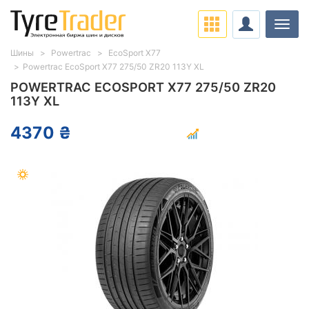
Нави
Шины
Powertrac
EcoSport X77
Powertrac EcoSport X77 275/50 ZR20 113Y XL
POWERTRAC ECOSPORT X77 275/50 ZR20
113Y XL
4370 ₴