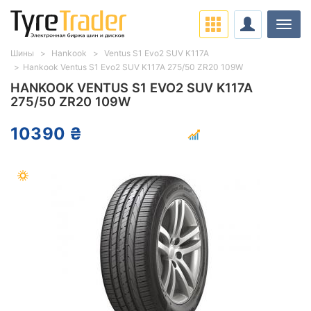
Нави
Шины
Hankook
Ventus S1 Evo2 SUV K117A
Hankook Ventus S1 Evo2 SUV K117A 275/50 ZR20 109W
HANKOOK VENTUS S1 EVO2 SUV K117A
275/50 ZR20 109W
10390 ₴