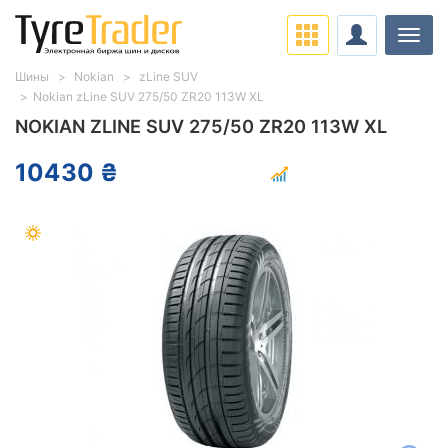
Нави
Шины
Nokian
zLine SUV
Nokian zLine SUV 275/50 ZR20 113W XL
NOKIAN ZLINE SUV 275/50 ZR20 113W XL
10430 ₴