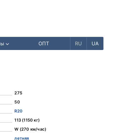
ры
ОПТ
RU
UA
275
50
R20
113 (1150 кг)
W (270 км/час)
летняя