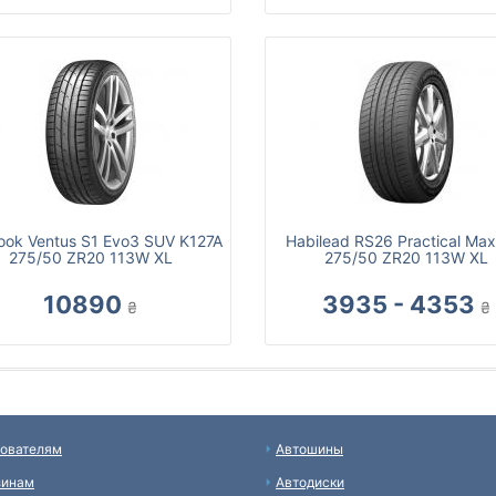
ok Ventus S1 Evo3 SUV K127A
Habilead RS26 Practical Max
275/50 ZR20 113W XL
275/50 ZR20 113W XL
10890
3935 - 4353
₴
₴
ователям
Автошины
зинам
Автодиски