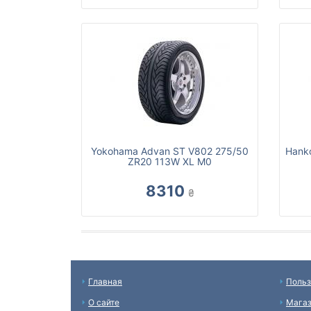
Yokohama Advan ST V802 275/50
Hanko
ZR20 113W XL M0
8310
₴
Главная
Польз
О сайте
Мага