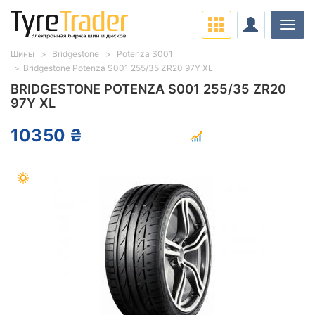
Нави
Шины
Bridgestone
Potenza S001
Bridgestone Potenza S001 255/35 ZR20 97Y XL
BRIDGESTONE POTENZA S001 255/35 ZR20
97Y XL
10350 ₴