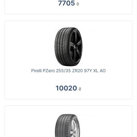
7705
₴
Pirelli PZero 255/35 ZR20 97Y XL AO
10020
₴