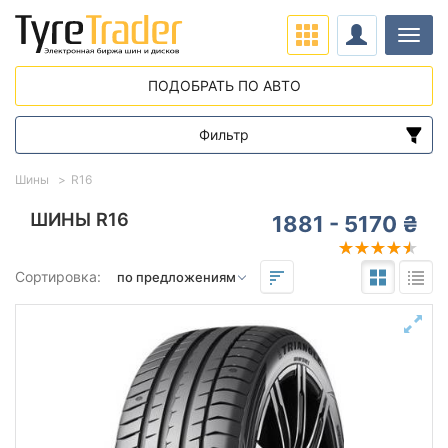
Нави
ПОДОБРАТЬ ПО АВТО
Фильтр
Диапазон цен
Шины
R16
от
до
ШИНЫ R16
1881 - 5170 ₴
Подбор по параметрам
Сортировка:
16
Сезон