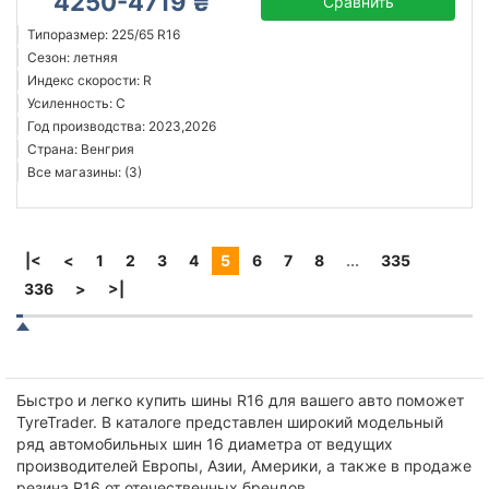
4250-4719 ₴
Сравнить
Типоразмер: 225/65 R16
Сезон: летняя
Индекс скорости: R
Усиленность: C
Год производства: 2023,2026
Страна: Венгрия
Все магазины: (3)
|<
<
1
2
3
4
5
6
7
8
...
335
336
>
>|
Быстро и легко купить шины R16 для вашего авто поможет
TyreTrader. В каталоге представлен широкий модельный
ряд автомобильных шин 16 диаметра от ведущих
производителей Европы, Азии, Америки, а также в продаже
резина R16 от отечественных брендов.