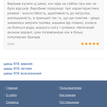
Вирішив купити ці шини, хоч ніде на сайтах про них не
було відгуків. Виробник позіціонує такі характеристики
резини - зносостійкість, адаптивність до нагрузок,
малошумність, в принципі так і є, що ще помітив - дещо
знизились витрати палива, машина їде плавно, колеса
не бояться води, мокрого снігу і грязюки. Непоганий
економ варіант, ціна поприємніше ніж в більш
популярних брендів
Юрій
шины R16 зимняя
шины R16 летняя
шины R16 всесезонная
Главная
Пользователям
О сайте
Магазинам
Сервисы
Поставщикам