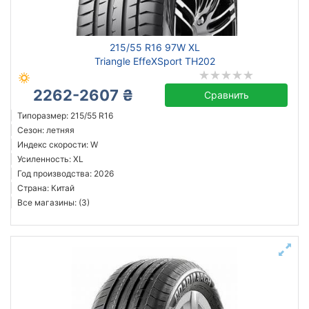
Michelin
215/55 R16 97W XL
Continental
Triangle EffeXSport TH202
Triangle
2262-2607 ₴
Hankook
Сравнить
Sailun
Типоразмер: 215/55 R16
Сезон: летняя
Goodyear
Индекс скорости: W
Bridgestone
Усиленность: XL
Pirelli
Год производства: 2026
Страна: Китай
Все бренды
Все магазины: (3)
Тип транспортного средства
Усиленная шина
Год производства
Страна производства