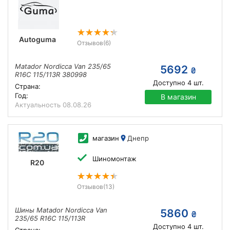
Autoguma
Отзывов
(6)
Matador Nordicca Van 235/65
5692
₴
R16C 115/113R 380998
Доступно
4
шт.
Страна:
Год:
В магазин
Актуальность
08.08.26
магазин
Днепр
Шиномонтаж
R20
Отзывов
(13)
Шины Matador Nordicca Van
5860
₴
235/65 R16C 115/113R
Доступно
4
шт.