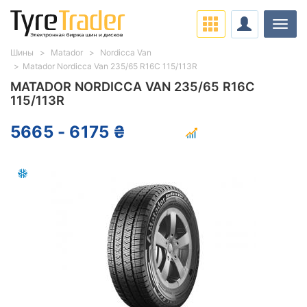
Нави
Шины
Matador
Nordicca Van
Matador Nordicca Van 235/65 R16C 115/113R
MATADOR NORDICCA VAN 235/65 R16C
115/113R
5665 - 6175 ₴