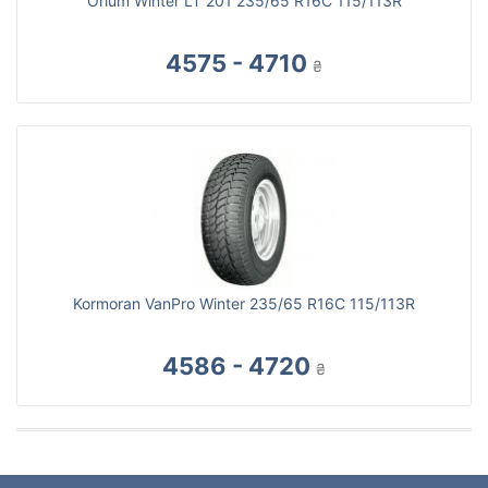
Orium Winter LT 201 235/65 R16C 115/113R
4575 - 4710
₴
Kormoran VanPro Winter 235/65 R16C 115/113R
4586 - 4720
₴