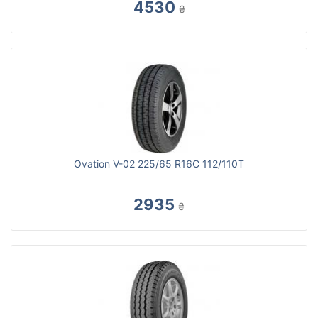
4530
₴
Ovation V-02 225/65 R16C 112/110T
2935
₴