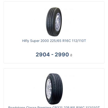
Hifly Super 2000 225/65 R16C 112/110T
2904 - 2990
₴
Roadstone Classe Premiere CP321 225/65 R16C 112/110T