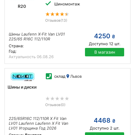
Шиномонтаж
R20
Отзывов
(13)
Шины Laufenn X-Fit Van LV01
4250
₴
225/65 R16C 112/110R
Доступно
12
шт.
Страна:
Год:
В магазин
Актуальность
06.08.26
склад
Львов
Шины и диски
Отзывов
(0)
225/65R16C 112/110R X Fit Van
4468
₴
LV01 Laufenn Laufenn X Fit Van
LV01 Угорщина Год 2026
Доступно
2
шт.