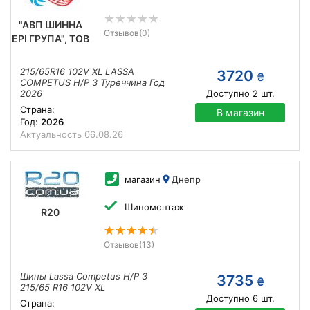
"АВП ШИННА
Отзывов
(0)
ЕРІ ГРУПА", ТОВ
215/65R16 102V XL LASSA
3720
₴
COMPETUS H/P 3 Туреччина Год
2026
Доступно
2
шт.
Страна:
В магазин
Год:
2026
Актуальность
06.08.26
магазин
Днепр
Шиномонтаж
R20
Отзывов
(13)
Шины Lassa Competus H/P 3
3735
₴
215/65 R16 102V XL
Доступно
6
шт.
Страна: