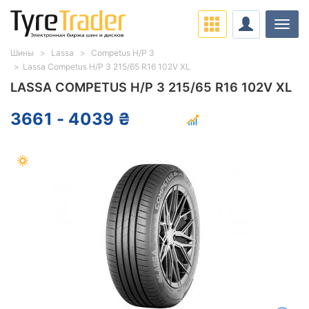
Нави
Шины
Lassa
Competus H/P 3
Lassa Competus H/P 3 215/65 R16 102V XL
LASSA COMPETUS H/P 3 215/65 R16 102V XL
3661 - 4039 ₴