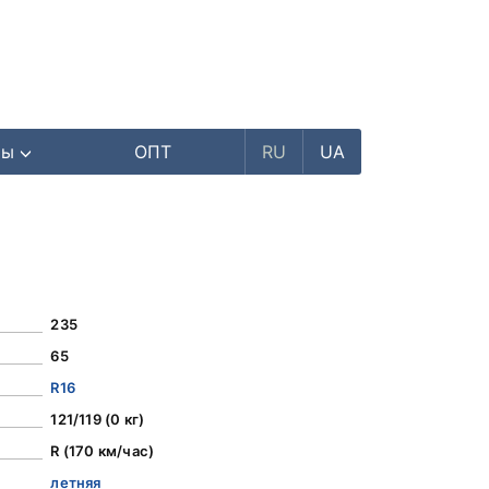
ры
ОПТ
RU
UA
235
65
R16
121/119 (0 кг)
R (170 км/час)
летняя