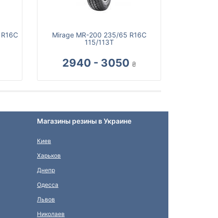
5 R16C
Mirage MR-200 235/65 R16C
115/113T
2940 - 3050
₴
Магазины резины в Украине
Киев
Харьков
Днепр
Одесса
Львов
Николаев