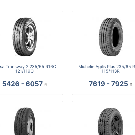
sa Transway 2 235/65 R16C
Michelin Agilis Plus 235/65 
121/119Q
115/113R
5426 - 6057
7619 - 7925
₴
₴