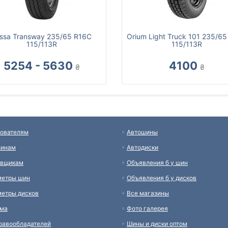
ssa Transway 235/65 R16C
Orium Light Truck 101 235/6
115/113R
115/113R
5254 - 5630
4100
₴
₴
ователям
Автошины
зинам
Автодиски
авщикам
Объявления б у шин
метры шин
Объявления б у дисков
етры дисков
Все магазины
ама
Фото галерея
равообладателей
Шины и диски оптом