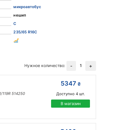
микроавтобус
нешип
C
235/65 R16C
Нужное количество:
1
-
+
5347
₴
1/119R 514250
Доступно
4
шт.
В магазин