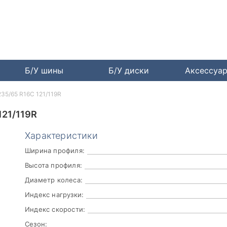
Б/У шины
Б/У диски
Аксессуа
235/65 R16C 121/119R
21/119R
Характеристики
Ширина профиля:
Высота профиля:
Диаметр колеса:
Индекс нагрузки:
Индекс скорости:
Сезон: