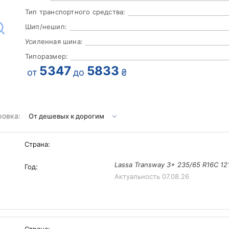
Тип транспортного средства:
Шип/нешип:
Усиленная шина:
Типоразмер:
5347
5833
от
до
₴
ровка:
Страна:
Lassa Transway 3+ 235/65 R16C 12
Год:
Актуальность
07.08.26