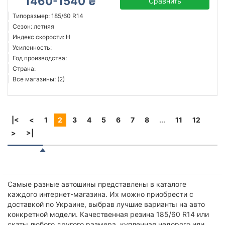
1460-1540 ₴
Сравнить
Типоразмер: 185/60 R14
Сезон: летняя
Индекс скорости: H
Усиленность:
Год производства:
Страна:
Все магазины: (2)
|<
<
1
2
3
4
5
6
7
8
...
11
12
>
>|
Самые разные автошины представлены в каталоге
каждого интернет-магазина. Их можно приобрести с
доставкой по Украине, выбрав лучшие варианты на авто
конкретной модели. Качественная резина 185/60 R14 или
скаты любого другого размера, купленная недорого или