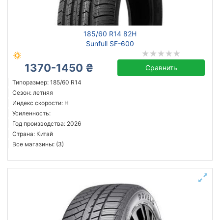
Michelin
185/60 R14 82H
Continental
Sunfull SF-600
Triangle
1370-1450 ₴
Hankook
Сравнить
Sailun
Типоразмер: 185/60 R14
Сезон: летняя
Goodyear
Индекс скорости: H
Bridgestone
Усиленность:
Achilles
Год производства: 2026
Страна: Китай
Все бренды
Все магазины: (3)
Тип транспортного средства
Усиленная шина
Год производства
Страна производства