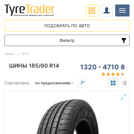
Нави
ПОДОБРАТЬ ПО АВТО
Фильтр
Диапазон цен
Шины
R14
от
до
ШИНЫ 185/60 R14
1320 - 4710 ₴
Подбор по параметрам
Сортировка:
185
60
14
Сезон