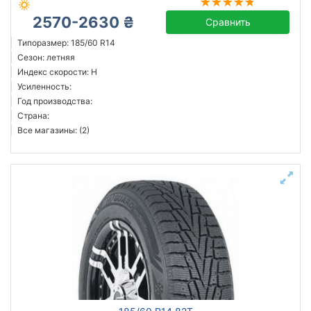
2570-2630 ₴
Сравнить
Типоразмер: 185/60 R14
Сезон: летняя
Индекс скорости: H
Усиленность:
Год производства:
Страна:
Все магазины: (2)