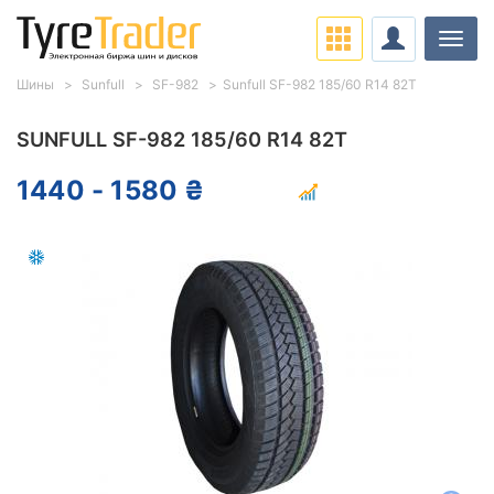
Нави
Шины
Sunfull
SF-982
Sunfull SF-982 185/60 R14 82T
SUNFULL SF-982 185/60 R14 82T
1440 - 1580 ₴