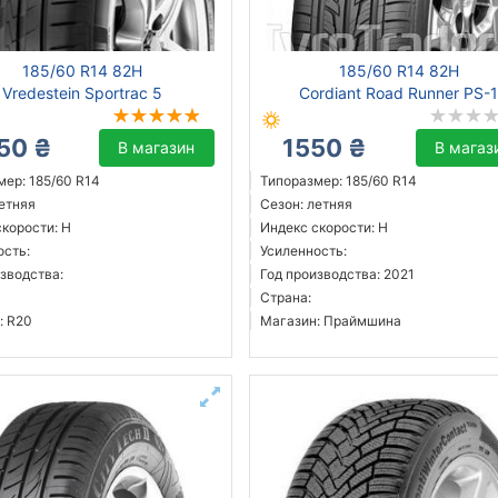
185/60 R14 82H
185/60 R14 82H
Vredestein Sportrac 5
Cordiant Road Runner PS-
50 ₴
1550 ₴
В магазин
В магаз
мер: 185/60 R14
Типоразмер: 185/60 R14
летняя
Сезон: летняя
скорости: H
Индекс скорости: H
ость:
Усиленность:
зводства:
Год производства: 2021
Страна:
: R20
Магазин: Праймшина