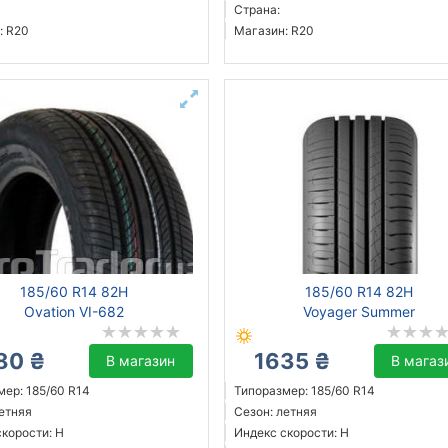
Страна:
: R20
Магазин: R20
185/60 R14 82H
185/60 R14 82H
Ovation VI-682
Voyager Summer
80 ₴
1635 ₴
В магазин
В магаз
мер: 185/60 R14
Типоразмер: 185/60 R14
летняя
Сезон: летняя
скорости: H
Индекс скорости: H