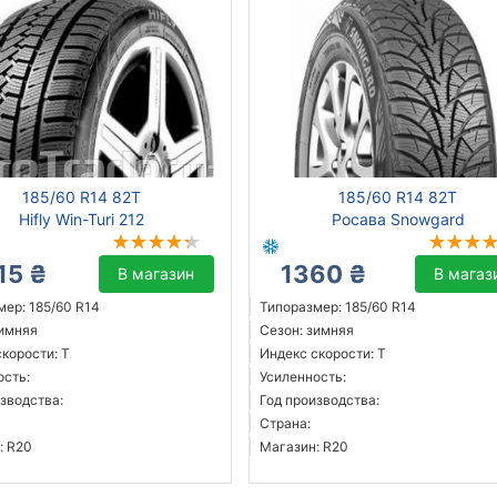
185/60 R14 82T
185/60 R14 82T
Hifly Win-Turi 212
Росава Snowgard
15 ₴
1360 ₴
В магазин
В магаз
мер: 185/60 R14
Типоразмер: 185/60 R14
зимняя
Сезон: зимняя
корости: T
Индекс скорости: T
ость:
Усиленность:
зводства:
Год производства:
Страна:
: R20
Магазин: R20