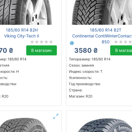
185/60 R14 82H
185/60 R14 82T
Viking City-Tech II
Continental ContiWinterContac
850
70 ₴
3580 ₴
В магазин
В магаз
мер: 185/60 R14
Типоразмер: 185/60 R14
летняя
Сезон: зимняя
скорости: H
Индекс скорости: T
ость:
Усиленность:
зводства:
Год производства:
Страна:
: R20
Магазин: R20