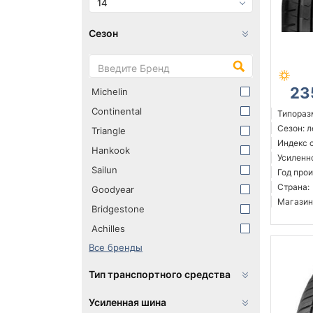
14
Сезон
23
Michelin
Continental
Типораз
Сезон: 
Triangle
Индекс 
Hankook
Усиленн
Sailun
Год прои
Страна:
Goodyear
Магазин
Bridgestone
Achilles
Все бренды
Тип транспортного средства
Усиленная шина