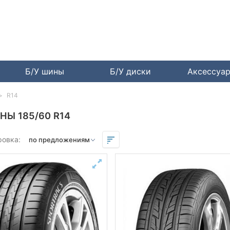
Б/У шины
Б/У диски
Аксессуа
R14
НЫ 185/60 R14
ровка: