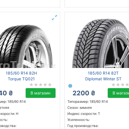
185/60 R14 82H
185/60 R14 82T
Torque TQ021
Diplomat Winter ST
40 ₴
2200 ₴
В магазин
В магаз
мер: 185/60 R14
Типоразмер: 185/60 R14
летняя
Сезон: зимняя
скорости: H
Индекс скорости: T
ость:
Усиленность:
зводства:
Год производства: