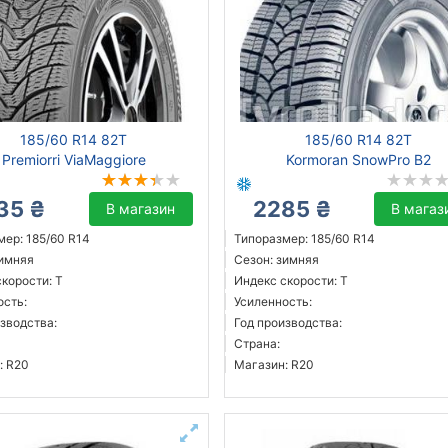
185/60 R14 82T
185/60 R14 82T
Premiorri ViaMaggiore
Kormoran SnowPro B2
35 ₴
2285 ₴
В магазин
В магаз
мер: 185/60 R14
Типоразмер: 185/60 R14
зимняя
Сезон: зимняя
корости: T
Индекс скорости: T
ость:
Усиленность:
зводства:
Год производства:
Страна:
: R20
Магазин: R20