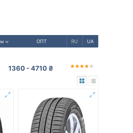
ры
ОПТ
RU
UA
1360 - 4710 ₴