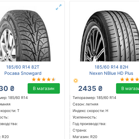
185/60 R14 82T
185/60 R14 82H
Росава Snowgard
Nexen NBlue HD Plus
30 ₴
2435 ₴
В магазин
В магаз
мер: 185/60 R14
Типоразмер: 185/60 R14
зимняя
Сезон: летняя
корости: T
Индекс скорости: H
ость:
Усиленность:
зводства:
Год производства:
Страна:
: R20
Магазин: R20