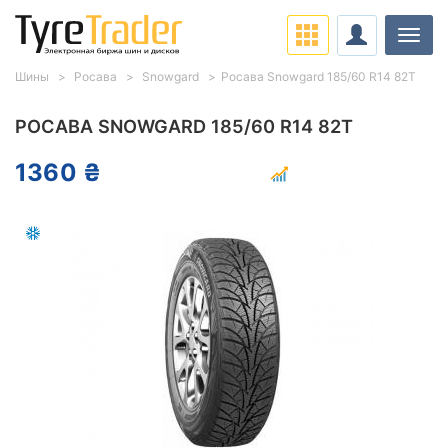
Нави
Шины
Росава
Snowgard
Росава Snowgard 185/60 R14 82T
РОСАВА SNOWGARD 185/60 R14 82T
1360 ₴