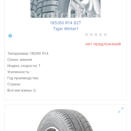
Все бренды
185/60 R14 82T
Тип транспортного средства
Tigar Winter1
Усиленная шина
нет предложений
Типоразмер: 185/60 R14
Сезон: зимняя
Индекс скорости: T
Сбросить
Подобрать
Усиленность:
Год производства:
Страна:
Все магазины: ()