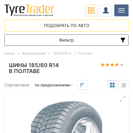
Нави
ПОДОБРАТЬ ПО АВТО
Фильтр
Диапазон цен
Шины
Внедорожник
185/60R14
Полтава
от
до
ШИНЫ 185/60 R14
В ПОЛТАВЕ
Подбор по параметрам
Сортировка:
Сезон