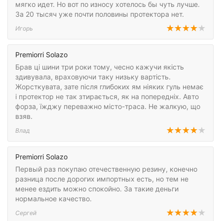
мягко идет. Но вот по износу хотелось бы чуть лучше.
За 20 тысяч уже почти половины протектора нет.
Игорь
Premiorri Solazo
Брав ці шини три роки тому, чесно кажучи якість
здивувала, враховуючи таку низьку вартість.
Жорсткувата, зате після глибоких ям ніяких гуль немає
і протектор не так зтирається, як на попередніх. Авто
форза, їжджу переважно місто-траса. Не жалкую, що
взяв.
Влад
Premiorri Solazo
Первый раз покупаю отечественную резину, конечно
разница после дорогих импортных есть, но тем не
менее ездить можно спокойно. За такие деньги
нормальное качество.
Сергей