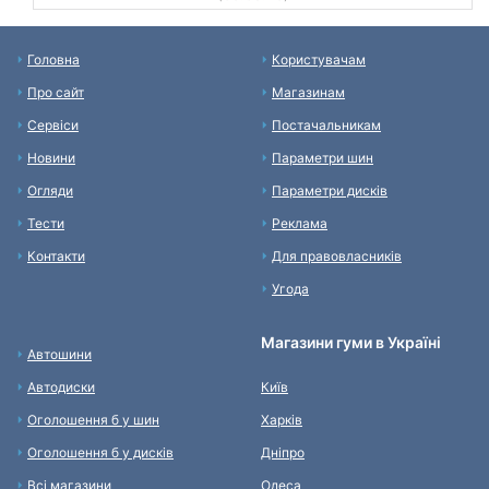
Головна
Користувачам
Про сайт
Магазинам
Сервіси
Постачальникам
Новини
Параметри шин
Огляди
Параметри дисків
Тести
Реклама
Контакти
Для правовласників
Угода
Магазини гуми в Україні
Автошини
Автодиски
Київ
Оголошення б у шин
Харків
Оголошення б у дисків
Дніпро
Всі магазини
Одеса