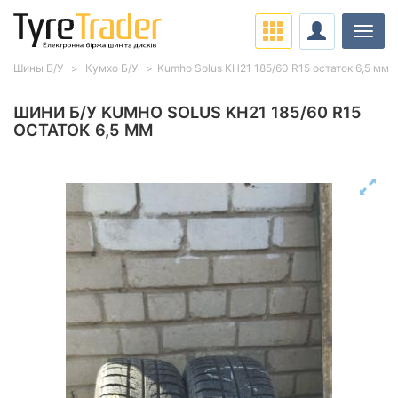
Навіг
Шины Б/У
Кумхо Б/У
Kumho Solus KH21 185/60 R15 остаток 6,5 мм
ШИНИ Б/У KUMHO SOLUS KH21 185/60 R15
ОСТАТОК 6,5 ММ