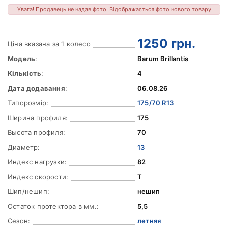
Увага! Продавець не надав фото. Відображається фото нового товару
1250
грн.
Ціна вказана за 1 колесо
Модель
:
Barum Brillantis
Кількість
:
4
Дата додавання
:
06.08.26
Типорозмір:
175/70 R13
Ширина профиля:
175
Высота профиля:
70
Диаметр:
13
Индекс нагрузки:
82
Индекс скорости:
T
Шип/нешип:
нешип
Остаток протектора в мм.:
5,5
Сезон:
летняя