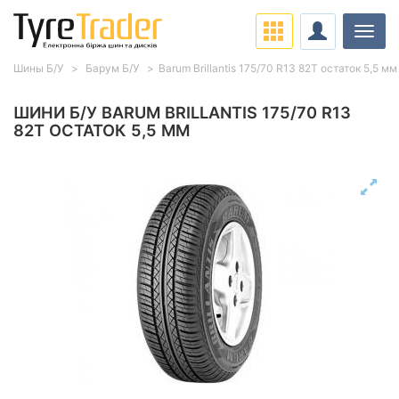
Навіг
Шины Б/У
Барум Б/У
Barum Brillantis 175/70 R13 82T остаток 5,5 мм
ШИНИ Б/У BARUM BRILLANTIS 175/70 R13
82T ОСТАТОК 5,5 ММ