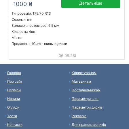
1000 ₴
Детальніше
Типорозмір: 175/70 R13
Сезон: літня
Залишок протектора: 6,5 мм
Кількість: 4шт
Місто:
Продавець: iGum - шины и диски
(06.08.26)
Головна
Користувачам
Про сайт
Магазинам
Сервіси
Постачальникам
Новини
Параметри шин
Огляди
Параметри дисків
Тести
Реклама
Контакти
Для правовласників