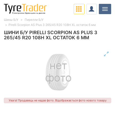
Навіг
Шины Б/У
Пирелли Б/У
Pirelli Scorpion AS Plus 3 265/45 R20 108H XL остаток 6 мм
ШИНИ Б/У PIRELLI SCORPION AS PLUS 3
265/45 R20 108H XL ОСТАТОК 6 ММ
Увага! Продавець не надав фото. Відображається фото нового товару