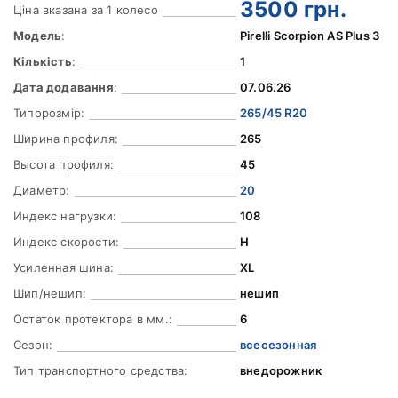
3500
грн.
Ціна вказана за 1 колесо
Модель
:
Pirelli Scorpion AS Plus 3
Кількість
:
1
Дата додавання
:
07.06.26
Типорозмір:
265/45 R20
Ширина профиля:
265
Высота профиля:
45
Диаметр:
20
Индекс нагрузки:
108
Индекс скорости:
H
Усиленная шина:
XL
Шип/нешип:
нешип
Остаток протектора в мм.:
6
Сезон:
всесезонная
Тип транспортного средства:
внедорожник