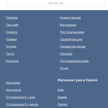
(06.08.26)
Головна
Користувачам
Про сайт
Магазинам
Сервіси
Постачальникам
Новини
Параметри шин
Огляди
Параметри дисків
Тести
Реклама
Контакти
Для правовласників
Угода
Магазини гуми в Україні
Автошини
Автодиски
Київ
Оголошення б у шин
Харків
Оголошення б у дисків
Дніпро