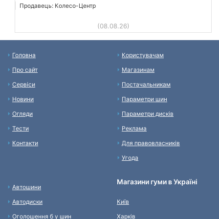
Продавець: Колесо-Центр
(08.08.26)
Головна
Користувачам
Про сайт
Магазинам
Сервіси
Постачальникам
Новини
Параметри шин
Огляди
Параметри дисків
Тести
Реклама
Контакти
Для правовласників
Угода
Магазини гуми в Україні
Автошини
Автодиски
Київ
Оголошення б у шин
Харків