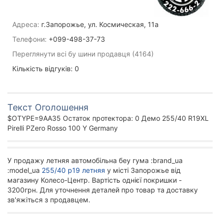
Адреса:
г.Запорожье, ул. Космическая, 11а
Телефони:
+099-498-37-73
Переглянути всі бу шини продавця (4164)
Кількість відгуків: 0
Текст Оголошення
$OTYPE=9AA35 Остаток протектора: 0 Демо 255/40 R19XL
Pirelli PZero Rosso 100 Y Germany
У продажу летняя автомобільна беу гума :brand_ua
:model_ua
255/40 р19 летняя
у місті Запорожье від
магазину Колесо-Центр. Вартість однієї покришки -
3200грн. Для уточнення деталей про товар та доставку
зв'яжіться з продавцем.