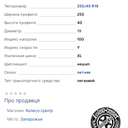
Типорозмір:
255/40 R19
Ширина профиля:
255
Высота профиля:
40
Диаметр:
19
Индекс нагрузки:
100
Индекс скорости:
Y
Усиленная шина:
XL
Шип/нешип:
нешип
Сезон:
летняя
Тип транспортного средства:
легковой
Про продавця
Магазин:
Колесо-Центр
Місто:
Запорожье