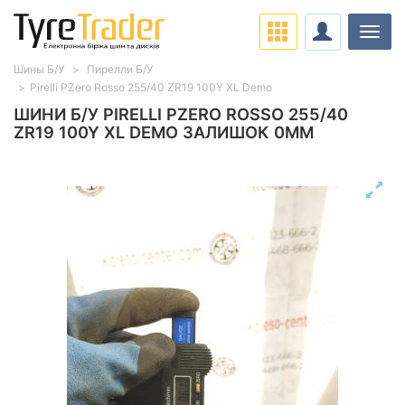
Навіг
Шины Б/У
Пирелли Б/У
Pirelli PZero Rosso 255/40 ZR19 100Y XL Demo
ШИНИ Б/У PIRELLI PZERO ROSSO 255/40
ZR19 100Y XL DEMO ЗАЛИШОК 0ММ