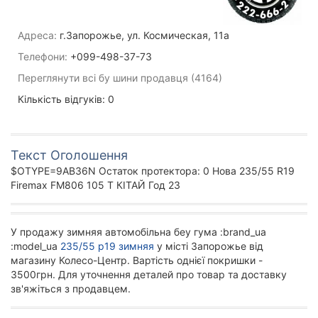
Адреса:
г.Запорожье, ул. Космическая, 11а
Телефони:
+099-498-37-73
Переглянути всі бу шини продавця (4164)
Кількість відгуків: 0
Текст Оголошення
$OTYPE=9AB36N Остаток протектора: 0 Нова 235/55 R19
Firemax FM806 105 T КІТАЙ Год 23
У продажу зимняя автомобільна беу гума :brand_ua
:model_ua
235/55 р19 зимняя
у місті Запорожье від
магазину Колесо-Центр. Вартість однієї покришки -
3500грн. Для уточнення деталей про товар та доставку
зв'яжіться з продавцем.