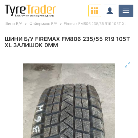
Навіг
Шины Б/У
Файермакс Б/У
Firemax FM806 235/55 R19 105T XL
ШИНИ Б/У FIREMAX FM806 235/55 R19 105T
XL ЗАЛИШОК 0ММ