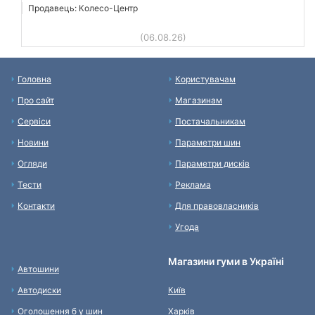
Продавець: Колесо-Центр
(06.08.26)
Головна
Користувачам
Про сайт
Магазинам
Сервіси
Постачальникам
Новини
Параметри шин
Огляди
Параметри дисків
Тести
Реклама
Контакти
Для правовласників
Угода
Магазини гуми в Україні
Автошини
Автодиски
Київ
Оголошення б у шин
Харків