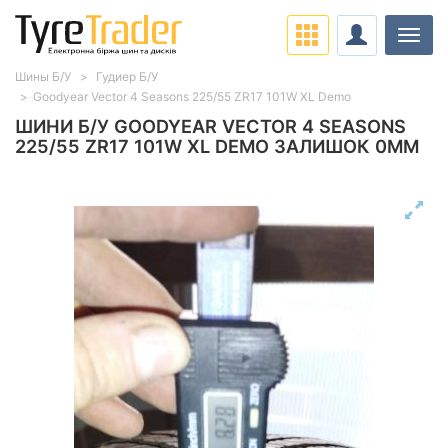
Навіг
Шины Б/У
Гудиер Б/У
Goodyear Vector 4 Seasons 225/55 ZR17 101W XL Demo
ШИНИ Б/У GOODYEAR VECTOR 4 SEASONS
225/55 ZR17 101W XL DEMO ЗАЛИШОК 0ММ