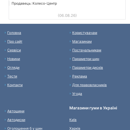
Продавець: Колесо-Центр
(06.08.26)
Головна
Користувачам
Про сайт
Магазинам
Сервіси
Постачальникам
Новини
Параметри шин
Огляди
Параметри дисків
Тести
Реклама
Контакти
Для правовласників
Угода
Магазини гуми в Україні
Автошини
Автодиски
Київ
Оголошення б у шин
Харків