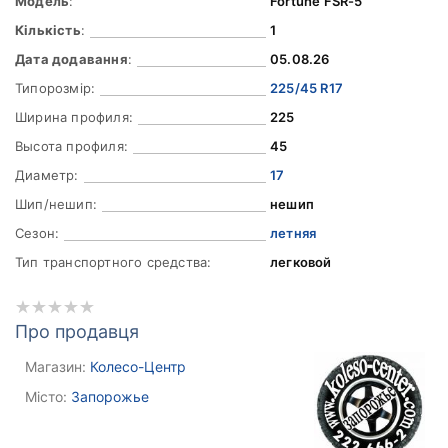
Модель
:
Fortune FSR-5
Кількість
:
1
Дата додавання
:
05.08.26
Типорозмір:
225/45 R17
Ширина профиля:
225
Высота профиля:
45
Диаметр:
17
Шип/нешип:
нешип
Сезон:
летняя
Тип транспортного средства:
легковой
Про продавця
Магазин:
Колесо-Центр
Місто:
Запорожье