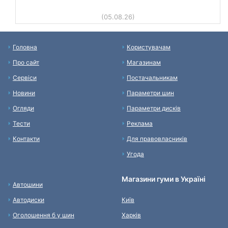
(05.08.26)
Головна
Користувачам
Про сайт
Магазинам
Сервіси
Постачальникам
Новини
Параметри шин
Огляди
Параметри дисків
Тести
Реклама
Контакти
Для правовласників
Угода
Магазини гуми в Україні
Автошини
Автодиски
Київ
Оголошення б у шин
Харків