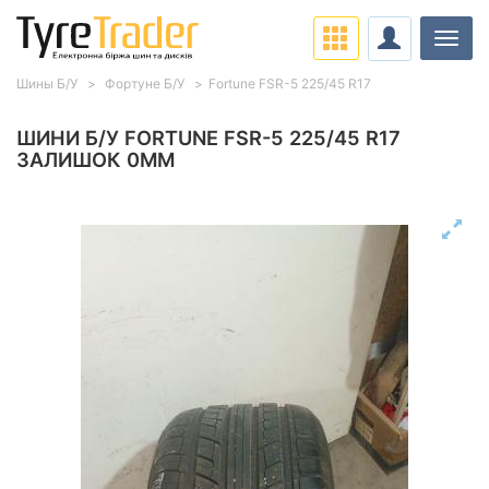
Навіг
Шины Б/У
Фортуне Б/У
Fortune FSR-5 225/45 R17
ШИНИ Б/У FORTUNE FSR-5 225/45 R17
ЗАЛИШОК 0ММ