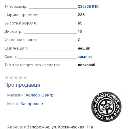
Типорозмір:
235/65 R16
Ширина профиля:
235
Высота профиля:
65
Диаметр:
16
Усиленная шина:
C
Шип/нешип:
нешип
Сезон:
зимняя
Тип транспортного средства:
легковой
Про продавця
Магазин:
Колесо-Центр
Місто:
Запорожье
Адреса:
г.Запорожье, ул. Космическая, 11а