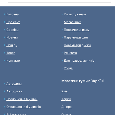
Головна
Користувачам
Про сайт
Магазинам
Сервіси
Постачальникам
Новини
Параметри шин
Огляди
Параметри дисків
Тести
Реклама
Контакти
Для правовласників
Угода
Магазини гуми в Україні
Автошини
Автодиски
Київ
Оголошення б у шин
Харків
Оголошення б у дисків
Дніпро
Всі магазини
Одеса