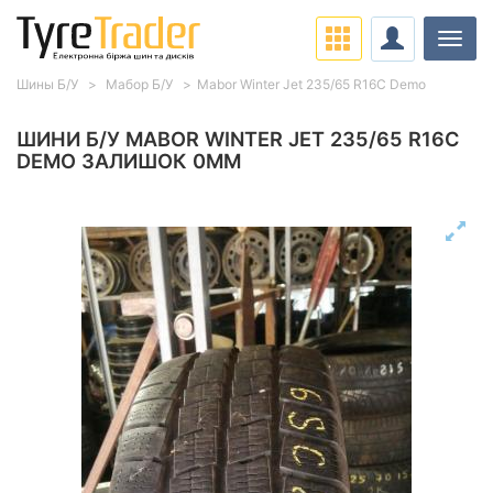
Навіг
Шины Б/У
Мабор Б/У
Mabor Winter Jet 235/65 R16C Demo
ШИНИ Б/У MABOR WINTER JET 235/65 R16C
DEMO ЗАЛИШОК 0ММ