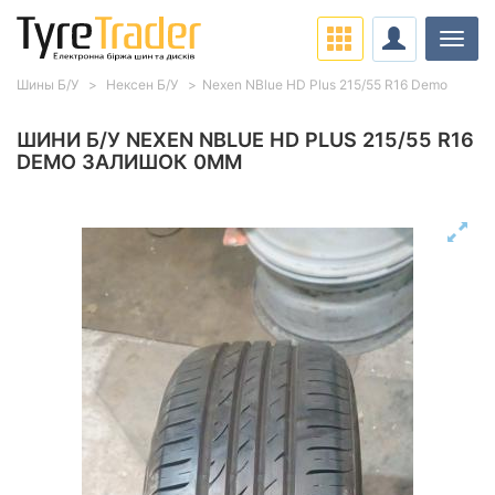
Навіг
Шины Б/У
Нексен Б/У
Nexen NBlue HD Plus 215/55 R16 Demo
ШИНИ Б/У NEXEN NBLUE HD PLUS 215/55 R16
DEMO ЗАЛИШОК 0ММ