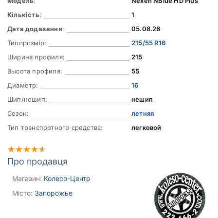
Модель
:
Nexen NBlue HD Plus
Кількість
:
1
Дата додавання
:
05.08.26
Типорозмір:
215/55 R16
Ширина профиля:
215
Высота профиля:
55
Диаметр:
16
Шип/нешип:
нешип
Сезон:
летняя
Тип транспортного средства:
легковой
Про продавця
Магазин:
Колесо-Центр
Місто:
Запорожье