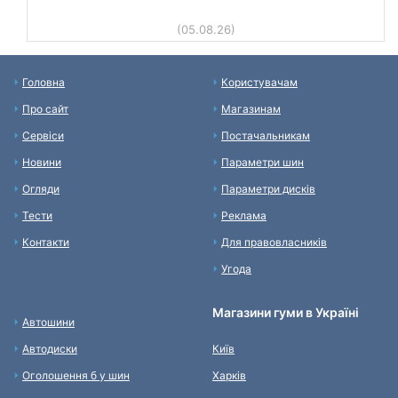
(05.08.26)
Головна
Користувачам
Про сайт
Магазинам
Сервіси
Постачальникам
Новини
Параметри шин
Огляди
Параметри дисків
Тести
Реклама
Контакти
Для правовласників
Угода
Магазини гуми в Україні
Автошини
Автодиски
Київ
Оголошення б у шин
Харків