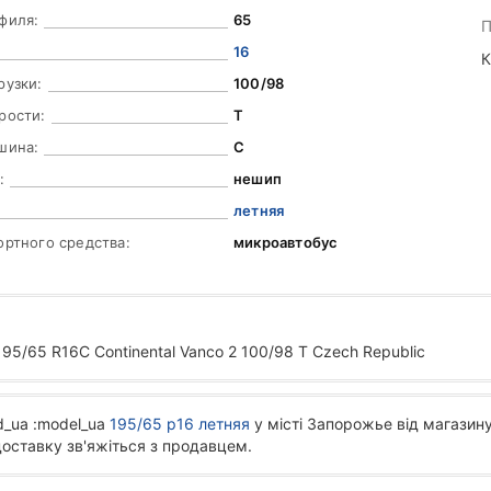
филя:
65
П
16
К
рузки:
100/98
рости:
T
шина:
C
:
нешип
летняя
ортного средства:
микроавтобус
/65 R16C Continental Vanco 2 100/98 T Czech Republic
d_ua :model_ua
195/65 р16 летняя
у місті Запорожье від магазину
доставку зв'яжіться з продавцем.