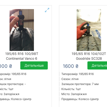
195/65 R16 100/98T
195/65 R16 104/102T
Continental Vanco 6
Goodride SC328
000 ₴
Детальніше
1600 ₴
Детальн
розмір: 195/65 R16
Типорозмір: 195/65 R16
н: літня
Сезон: літня
ишок протектора: -
Залишок протектора: 7 мм
кість: 1шт
Кількість: 1шт
то: Запоріжжя
Місто: Запоріжжя
давець: Колесо-Центр
Продавець: Колесо-Центр