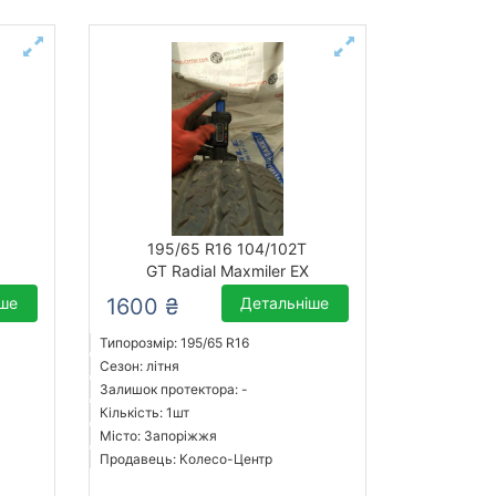
195/65 R16 104/102T
GT Radial Maxmiler EX
іше
1600 ₴
Детальніше
Типорозмір: 195/65 R16
Сезон: літня
Залишок протектора: -
Кількість: 1шт
Місто: Запоріжжя
Продавець: Колесо-Центр