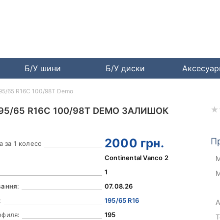
Б/У шини
Б/У диски
Аксесуа
195/65 R16C 100/98T Demo
195/65 R16C 100/98T DEMO ЗАЛИШОК
2000
грн.
П
а за 1 колесо
Continental Vanco 2
М
1
М
вання
:
07.08.26
:
195/65 R16
А
офиля:
195
Т