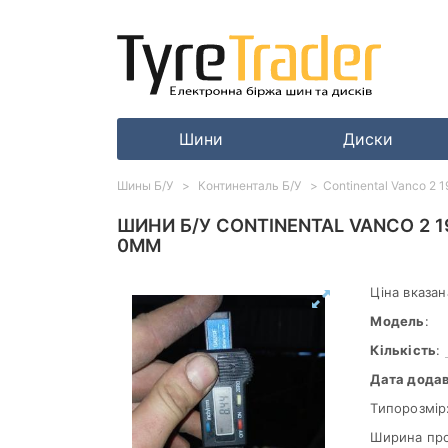
Шини
Диски
Шины Б/У
Континенталь Б/У
Continental Vanco 2 
ШИНИ Б/У CONTINENTAL VANCO 2 
0ММ
Ціна вказан
Модель
:
Кількість
:
Дата дода
Типорозмір
Ширина пр