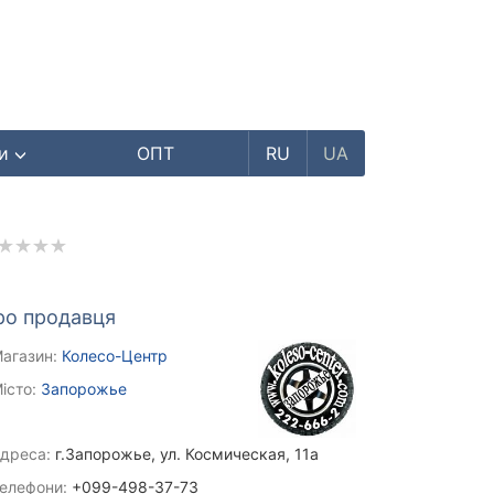
ри
ОПТ
RU
UA
ро продавця
агазин:
Колесо-Центр
істо:
Запорожье
дреса:
г.Запорожье, ул. Космическая, 11а
елефони:
+099-498-37-73