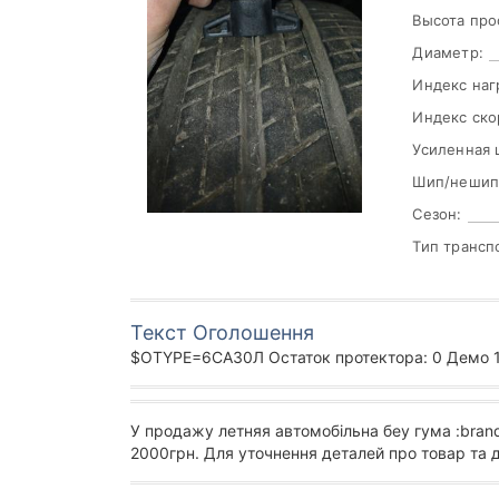
Высота про
Диаметр:
Индекс наг
Индекс ско
Усиленная 
Шип/нешип
Сезон:
Тип трансп
Текст Оголошення
$OTYPE=6CA30Л Остаток протектора: 0 Демо 195
У продажу летняя автомобільна беу гума :bran
2000грн. Для уточнення деталей про товар та 