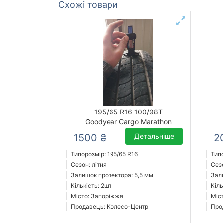
Схожі товари
195/65 R16 100/98T
Goodyear Cargo Marathon
1500 ₴
Детальніше
2
Типорозмір: 195/65 R16
Типо
Сезон: літня
Сезо
Залишок протектора: 5,5 мм
Зал
Кількість: 2шт
Кіль
Місто: Запоріжжя
Міс
Продавець: Колесо-Центр
Про