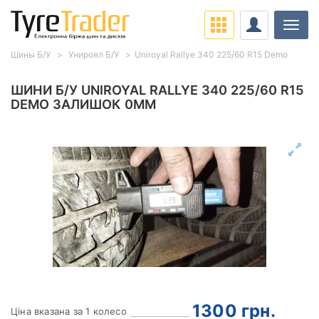
Навіг
Шины Б/У
Унироял Б/У
Uniroyal Rallye 340 225/60 R15 Demo
ШИНИ Б/У UNIROYAL RALLYE 340 225/60 R15
DEMO ЗАЛИШОК 0ММ
1300
грн.
Ціна вказана за 1 колесо