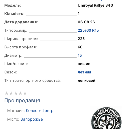
Модель
:
Uniroyal Rallye 340
Кількість
:
1
Дата додавання
:
06.08.26
Типорозмір:
225/60 R15
Ширина профиля:
225
Высота профиля:
60
Диаметр:
15
Шип/нешип:
нешип
Сезон:
летняя
Тип транспортного средства:
легковой
Про продавця
Магазин:
Колесо-Центр
Місто:
Запорожье