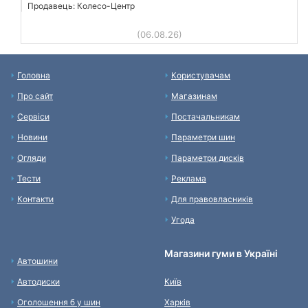
Продавець: Колесо-Центр
(06.08.26)
Головна
Користувачам
Про сайт
Магазинам
Сервіси
Постачальникам
Новини
Параметри шин
Огляди
Параметри дисків
Тести
Реклама
Контакти
Для правовласників
Угода
Магазини гуми в Україні
Автошини
Автодиски
Київ
Оголошення б у шин
Харків