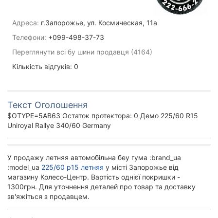
Адреса:
г.Запорожье, ул. Космическая, 11а
Телефони:
+099-498-37-73
Переглянути всі бу шини продавця (4164)
Кількість відгуків: 0
Текст Оголошення
$OTYPE=5AB63 Остаток протектора: 0 Демо 225/60 R15
Uniroyal Rallye 340/60 Germany
У продажу летняя автомобільна беу гума :brand_ua
:model_ua
225/60 р15 летняя
у місті Запорожье від
магазину Колесо-Центр. Вартість однієї покришки -
1300грн. Для уточнення деталей про товар та доставку
зв'яжіться з продавцем.