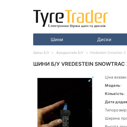
Шини
Диски
Шины Б/У
Фредештайн Б/У
Vredestein Snowtrac 2
ШИНИ Б/У VREDESTEIN SNOWTRAC 
Ціна вказан
Модель
:
Кількість
:
Дата дода
Типорозмір
Ширина пр
Высота про