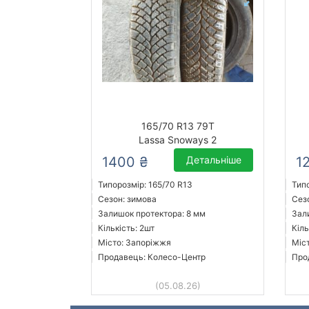
165/70 R13 79T
Lassa Snoways 2
1400 ₴
Детальніше
1
Типорозмір: 165/70 R13
Тип
Сезон: зимова
Сез
Залишок протектора: 8 мм
Зал
Кількість: 2шт
Кіль
Місто: Запоріжжя
Міс
Продавець: Колесо-Центр
Про
(05.08.26)