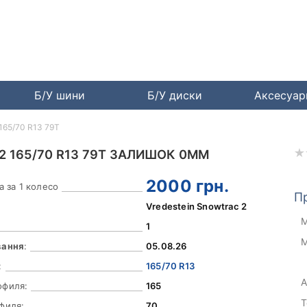
Б/У шини
Б/У диски
Аксесуа
 165/70 R13 79T
2 165/70 R13 79T ЗАЛИШОК 0ММ
2000
грн.
а за 1 колесо
П
Vredestein Snowtrac 2
М
1
М
вання
:
05.08.26
:
165/70 R13
А
офиля:
165
Т
филя:
70