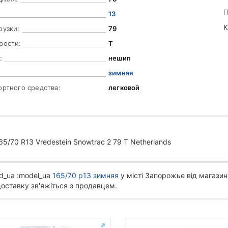
П
13
К
рузки:
79
рости:
T
:
нешип
зимняя
ортного средства:
легковой
/70 R13 Vredestein Snowtrac 2 79 T Netherlands
d_ua :model_ua
165/70 р13 зимняя
у місті Запорожье від магазин
доставку зв'яжіться з продавцем.