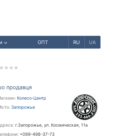
ри
ОПТ
RU
UA
ро продавця
агазин:
Колесо-Центр
істо:
Запорожье
дреса:
г.Запорожье, ул. Космическая, 11а
елефони:
+099-498-37-73