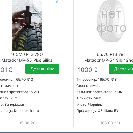
165/70 R13 79Q
165/70 R13 79T
Matador MP-55 Plus Silika
Matador MP-54 Sibir Sn
201 ₴
Детальніше
1000 ₴
Детальн
орозмір: 165/70 R13
Типорозмір: 165/70 R13
он: зимова
Сезон: зимова
ишок протектора: 6 мм
Залишок протектора: 5 мм
кість: 2шт
Кількість: 2шт
то: Запоріжжя
Місто: Чернівці
давець: Колесо-Центр
Продавець: СВ Шина БУ
(05.08.26)
(06.08.26)