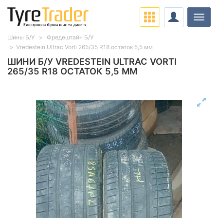
Навіг
Шины Б/У
Фредештайн Б/У
Vredestein Ultrac Vorti 265/35 R18 остаток 5,5 мм
ШИНИ Б/У VREDESTEIN ULTRAC VORTI
265/35 R18 ОСТАТОК 5,5 ММ