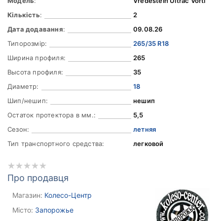
Модель
:
Vredestein Ultrac Vorti
Кількість
:
2
Дата додавання
:
09.08.26
Типорозмір:
265/35 R18
Ширина профиля:
265
Высота профиля:
35
Диаметр:
18
Шип/нешип:
нешип
Остаток протектора в мм.:
5,5
Сезон:
летняя
Тип транспортного средства:
легковой
Про продавця
Магазин:
Колесо-Центр
Місто:
Запорожье