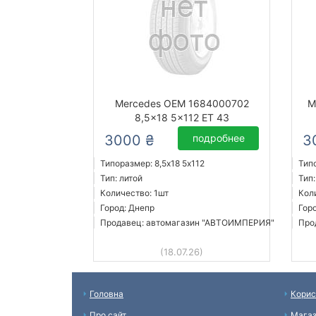
Mercedes OEM 1684000702
M
8,5x18 5x112 ET 43
3000 ₴
подробнее
3
Типоразмер: 8,5x18 5х112
Типо
Тип: литой
Тип:
Количество: 1шт
Кол
Город: Днепр
Гор
Продавец: автомагазин "АВТОИМПЕРИЯ"
Про
(18.07.26)
Головна
Корис
Про сайт
Мага