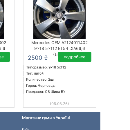
302
Mercedes OEM A2124011402
6,6
9x18 5x112 ET54 DIA66,6
(silver)
ее
2500 ₴
подробнее
Типоразмер: 9x18 5х112
Тип: литой
Количество: 2шт
Город: Черновцы
Продавец: СВ Шина БУ
(06.08.26)
Магазини гуми в Україні
Київ