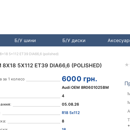
Б/У шини
Б/У диски
Аксесуа
18 5x112 ET39 DIA66,6 (polished)
8X18 5X112 ET39 DIA66,6 (POLISHED)
6000
грн.
а за 1 колесо
П
Audi OEM 8R0601025BM
М
4
М
вання
:
05.08.26
А
:
R18 5x112
Т
ка:
8
+
ска:
18