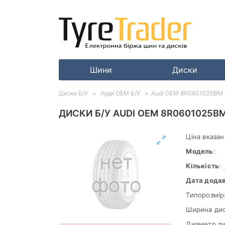
Шини
Диски
Диски Б/У
Ауди ОЕМ Б/У
Audi OEM 8R0601025BM 8x
ДИСКИ Б/У AUDI OEM 8R0601025BM 
Ціна вказан
Модель
:
Кількість
:
Дата дода
Типорозмір
Ширина дис
Диаметр ди