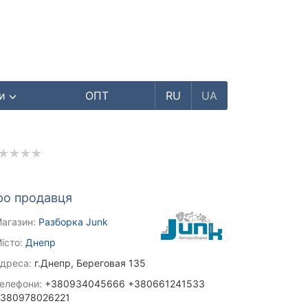
ри
ОПТ
RU
UA
ро продавця
агазин:
Разборка Junk
істо:
Днепр
дреса:
г.Днепр, Береговая 135
елефони:
+380934045666 +380661241533
380978026221