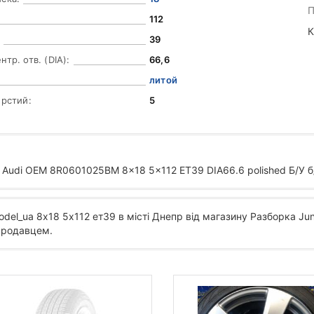
П
112
К
39
тр. отв. (DIA):
66,6
литой
ерстий:
5
udi OEM 8R0601025BM 8x18 5x112 ET39 DIA66.6 polished Б/У б
odel_ua 8х18 5х112 ет39 в місті Днепр від магазину Разборка Ju
 продавцем.