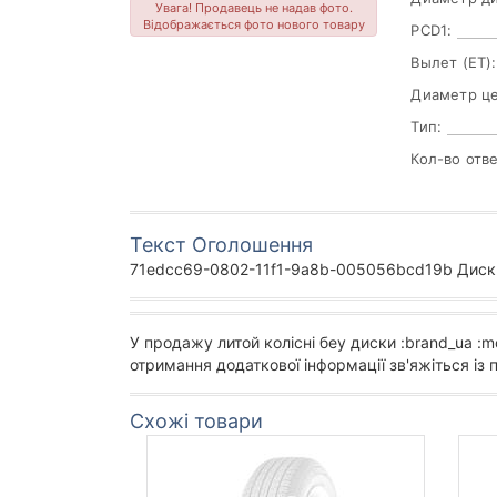
Увага! Продавець не надав фото.
Відображається фото нового товару
PCD1:
Вылет (ET):
Диаметр цен
Тип:
Кол-во отв
Текст Оголошення
71edcc69-0802-11f1-9a8b-005056bcd19b Диск A
У продажу литой колісні беу диски :brand_ua :m
отримання додаткової інформації зв'яжіться із
Схожі товари