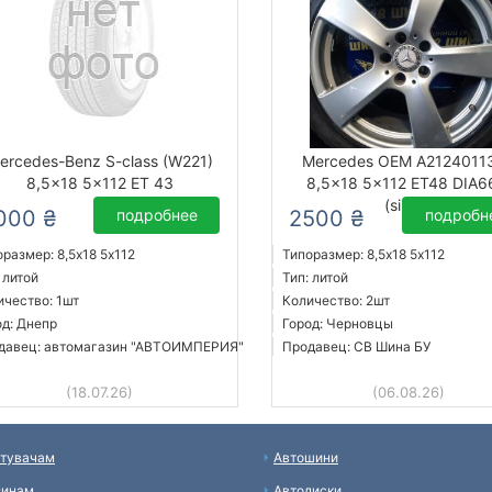
ercedes-Benz S-class (W221)
Mercedes OEM A2124011
8,5x18 5x112 ET 43
8,5x18 5x112 ET48 DIA6
(silver)
000 ₴
подробнее
2500 ₴
подробн
размер: 8,5x18 5х112
Типоразмер: 8,5x18 5х112
 литой
Тип: литой
ичество: 1шт
Количество: 2шт
од: Днепр
Город: Черновцы
давец: автомагазин "АВТОИМПЕРИЯ"
Продавец: СВ Шина БУ
(18.07.26)
(06.08.26)
тувачам
Автошини
зинам
Автодиски