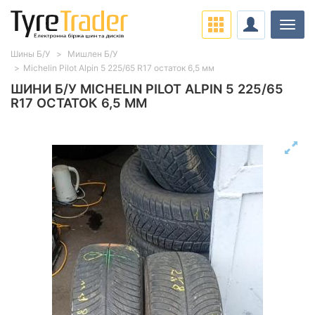
Навіг
Шины Б/У
Мишлен Б/У
Michelin Pilot Alpin 5 225/65 R17 остаток 6,5 мм
ШИНИ Б/У MICHELIN PILOT ALPIN 5 225/65
R17 ОСТАТОК 6,5 ММ