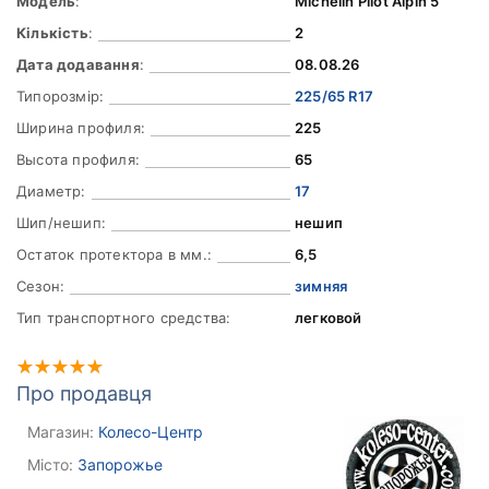
Модель
:
Michelin Pilot Alpin 5
Кількість
:
2
Дата додавання
:
08.08.26
Типорозмір:
225/65 R17
Ширина профиля:
225
Высота профиля:
65
Диаметр:
17
Шип/нешип:
нешип
Остаток протектора в мм.:
6,5
Сезон:
зимняя
Тип транспортного средства:
легковой
Про продавця
Магазин:
Колесо-Центр
Місто:
Запорожье