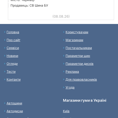
Продавець: СВ Шина БУ
(08.08.26)
Головна
Користувачам
Про сайт
Магазинам
Сервіси
Постачальникам
Новини
Параметри шин
Огляди
Параметри дисків
Тести
Реклама
Контакти
Для правовласників
Угода
Магазини гуми в Україні
Автошини
Автодиски
Київ