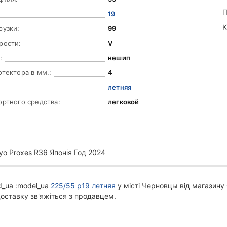
П
19
К
рузки:
99
рости:
V
:
нешип
отектора в мм.:
4
летняя
ортного средства:
легковой
yo Proxes R36 Японія Год 2024
d_ua :model_ua
225/55 р19 летняя
у місті Черновцы від магазину 
доставку зв'яжіться з продавцем.