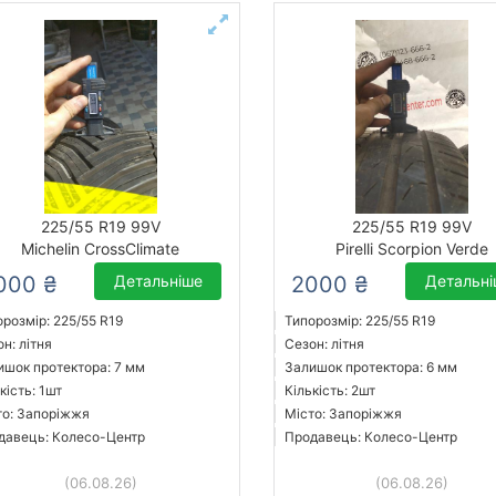
225/55 R19 99V
225/55 R19 99V
Michelin CrossClimate
Pirelli Scorpion Verde
000 ₴
Детальніше
2000 ₴
Детальн
розмір: 225/55 R19
Типорозмір: 225/55 R19
н: літня
Сезон: літня
ишок протектора: 7 мм
Залишок протектора: 6 мм
кість: 1шт
Кількість: 2шт
то: Запоріжжя
Місто: Запоріжжя
давець: Колесо-Центр
Продавець: Колесо-Центр
(06.08.26)
(06.08.26)