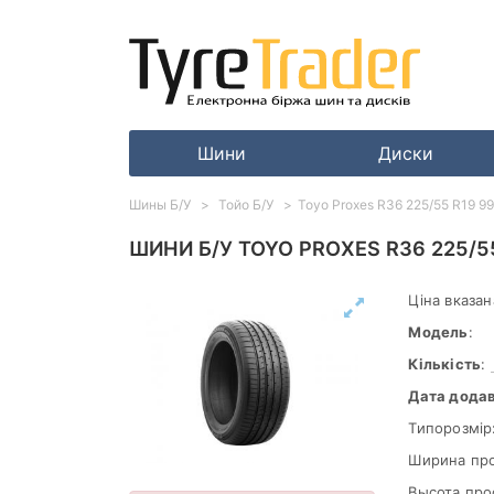
Шини
Диски
Шины Б/У
Тойо Б/У
Toyo Proxes R36 225/55 R19 9
ШИНИ Б/У TOYO PROXES R36 225/5
Ціна вказан
Модель
:
Кількість
:
Дата дода
Типорозмір
Ширина пр
Высота про