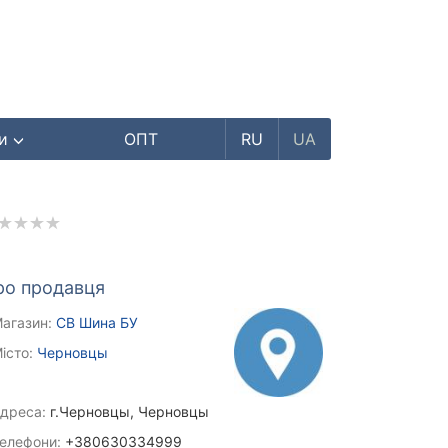
ри
ОПТ
RU
UA
ро продавця
агазин:
СВ Шина БУ
істо:
Черновцы
дреса:
г.Черновцы, Черновцы
елефони:
+380630334999