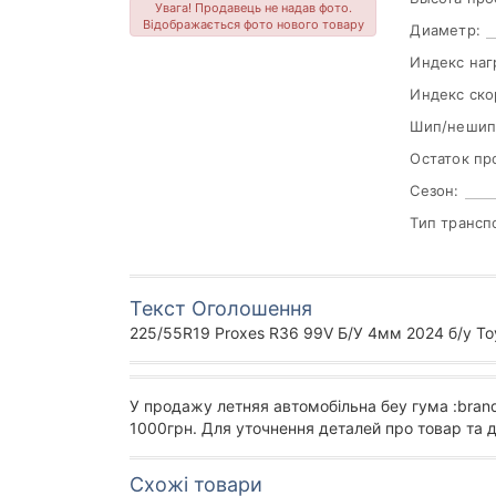
Увага! Продавець не надав фото.
Відображається фото нового товару
Диаметр:
Индекс наг
Индекс ско
Шип/нешип
Остаток пр
Сезон:
Тип трансп
Текст Оголошення
225/55R19 Proxes R36 99V Б/У 4мм 2024 б/у To
У продажу летняя автомобільна беу гума :bran
1000грн. Для уточнення деталей про товар та 
Схожі товари