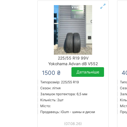
225/55 R19 99V
Yokohama Advan dB V552
1500 ₴
Детальніше
4
Типорозмір: 225/55 R19
Типо
Сезон: літня
Сезо
Залишок протектора: 6,5 мм
Зал
Кількість: 2шт
Кіль
Місто:
Міс
Продавець: iGum - шины и диски
Про
(07.08.26)