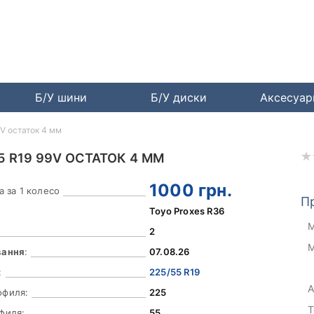
Б/У шини
Б/У диски
Аксесуа
9V остаток 4 мм
5 R19 99V ОСТАТОК 4 ММ
1000
грн.
а за 1 колесо
П
Toyo Proxes R36
М
2
М
вання
:
07.08.26
:
225/55 R19
А
офиля:
225
Т
филя:
55