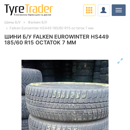
Навіг
Шины Б/У
Фалкен Б/У
Falken Eurowinter HS449 185/60 R15 остаток 7 мм
ШИНИ Б/У FALKEN EUROWINTER HS449
185/60 R15 ОСТАТОК 7 ММ