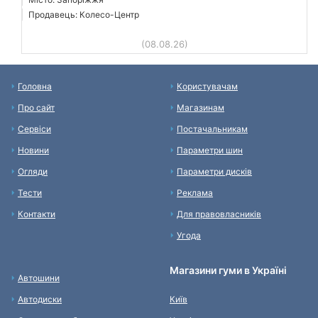
Продавець: Колесо-Центр
(08.08.26)
Головна
Користувачам
Про сайт
Магазинам
Сервіси
Постачальникам
Новини
Параметри шин
Огляди
Параметри дисків
Тести
Реклама
Контакти
Для правовласників
Угода
Магазини гуми в Україні
Автошини
Автодиски
Київ