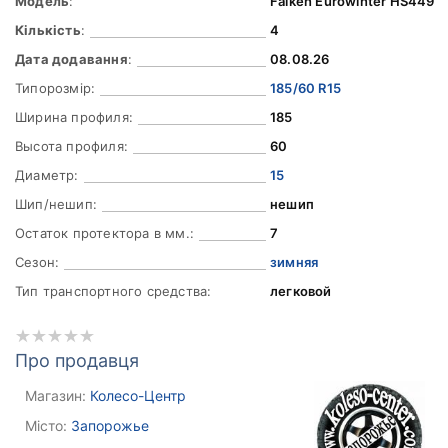
Модель
:
Falken Eurowinter HS449
Кількість
:
4
Дата додавання
:
08.08.26
Типорозмір:
185/60 R15
Ширина профиля:
185
Высота профиля:
60
Диаметр:
15
Шип/нешип:
нешип
Остаток протектора в мм.:
7
Сезон:
зимняя
Тип транспортного средства:
легковой
Про продавця
Магазин:
Колесо-Центр
Місто:
Запорожье