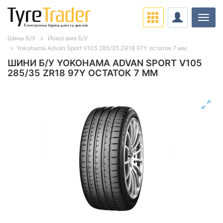
Навіг
Шины Б/У
Йокогама Б/У
Yokohama Advan Sport V105 285/35 ZR18 97Y остаток 7 мм
ШИНИ Б/У YOKOHAMA ADVAN SPORT V105
285/35 ZR18 97Y ОСТАТОК 7 ММ