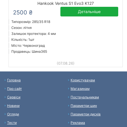
Hankook Ventus S1 Evo3 K127
2500 ₴
Детальніше
Типорозмір: 285/35 R18
Сезон: літня
Залишок протектора: 4 мм
Кількість: 1шт
Місто: Червоноград
Продавець: Шина365
(07.08.26)
Головна
Користувачам
Про сайт
Магазинам
Сервіси
Постачальникам
Новини
Параметри шин
Огляди
Параметри дисків
Тести
Реклама