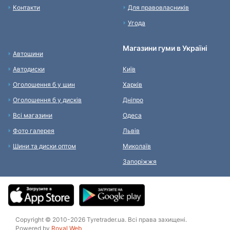
Контакти
Для правовласників
Угода
Магазини гуми в Україні
Автошини
Автодиски
Київ
Оголошення б у шин
Харків
Оголошення б у дисків
Дніпро
Всі магазини
Одеса
Фото галерея
Львів
Шини та диски оптом
Миколаїв
Запоріжжя
Copyright © 2010-2026 Tyretrader.ua. Всі права захищені.
Powered by
Royal Web